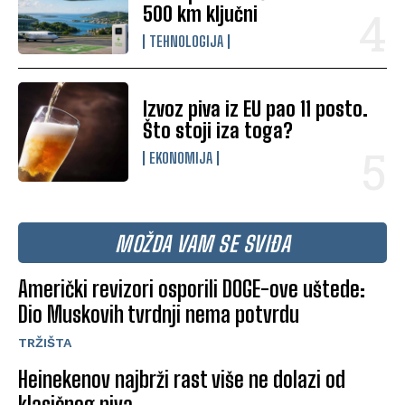
500 km ključni
TEHNOLOGIJA
Izvoz piva iz EU pao 11 posto.
Što stoji iza toga?
EKONOMIJA
MOŽDA VAM SE SVIĐA
Američki revizori osporili DOGE-ove uštede:
Dio Muskovih tvrdnji nema potvrdu
TRŽIŠTA
Heinekenov najbrži rast više ne dolazi od
klasičnog piva