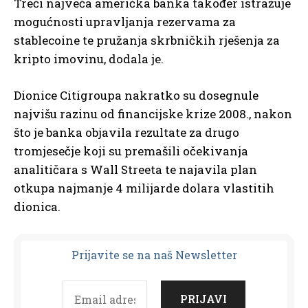
Treći najveća američka banka također istražuje
mogućnosti upravljanja rezervama za
stablecoine te pružanja skrbničkih rješenja za
kripto imovinu, dodala je.
Dionice Citigroupa nakratko su dosegnule
najvišu razinu od financijske krize 2008., nakon
što je banka objavila rezultate za drugo
tromjesečje koji su premašili očekivanja
analitičara s Wall Streeta te najavila plan
otkupa najmanje 4 milijarde dolara vlastitih
dionica.
Prijavit
e se na naš Newsletter