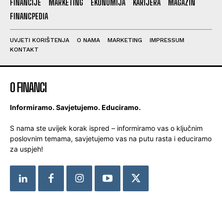
FINANCIJE
MARKETING
EKONOMIJA
KARIJERA
MAGAZIN
FINANCPEDIA
UVJETI KORIŠTENJA
O NAMA
MARKETING
IMPRESSUM
KONTAKT
O FINANCI
Informiramo. Savjetujemo. Educiramo.
S nama ste uvijek korak ispred – informiramo vas o ključnim
poslovnim temama, savjetujemo vas na putu rasta i educiramo
za uspjeh!