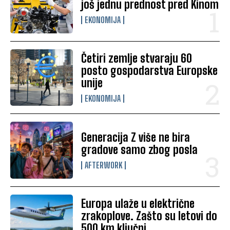
još jednu prednost pred Kinom
EKONOMIJA
Četiri zemlje stvaraju 60
posto gospodarstva Europske
unije
EKONOMIJA
Generacija Z više ne bira
gradove samo zbog posla
AFTERWORK
Europa ulaže u električne
zrakoplove. Zašto su letovi do
500 km ključni