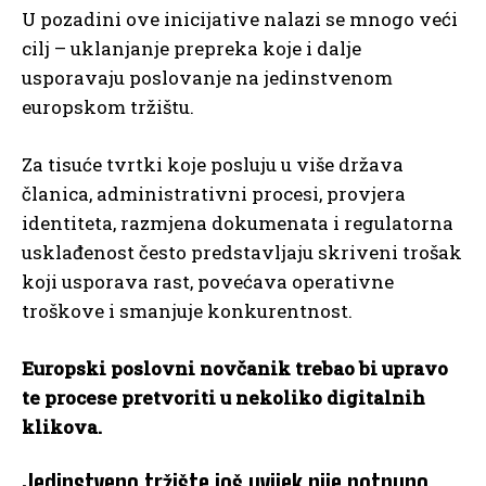
U pozadini ove inicijative nalazi se mnogo veći
cilj – uklanjanje prepreka koje i dalje
usporavaju poslovanje na jedinstvenom
europskom tržištu.
Za tisuće tvrtki koje posluju u više država
članica, administrativni procesi, provjera
identiteta, razmjena dokumenata i regulatorna
usklađenost često predstavljaju skriveni trošak
koji usporava rast, povećava operativne
troškove i smanjuje konkurentnost.
Europski poslovni novčanik trebao bi upravo
te procese pretvoriti u nekoliko digitalnih
klikova.
Jedinstveno tržište još uvijek nije potpuno