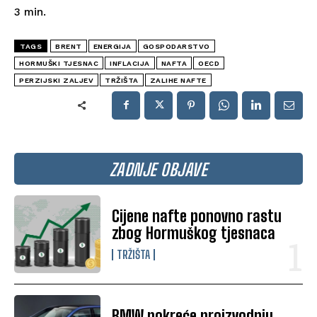
3
min.
TAGS
BRENT
ENERGIJA
GOSPODARSTVO
HORMUŠKI TJESNAC
INFLACIJA
NAFTA
OECD
PERZIJSKI ZALJEV
TRŽIŠTA
ZALIHE NAFTE
ZADNJE OBJAVE
Cijene nafte ponovno rastu
zbog Hormuškog tjesnaca
TRŽIŠTA
BMW pokreće proizvodnju