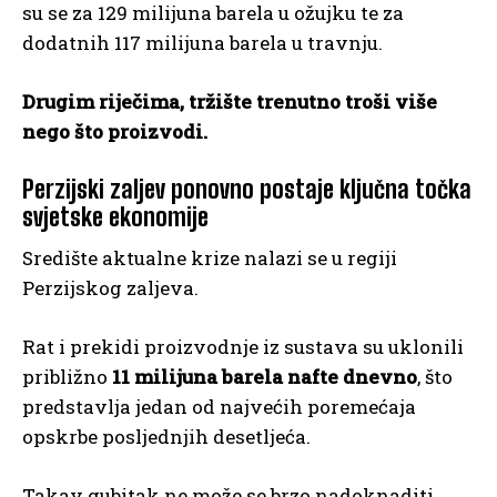
su se za 129 milijuna barela u ožujku te za
dodatnih 117 milijuna barela u travnju.
Drugim riječima, tržište trenutno troši više
nego što proizvodi.
Perzijski zaljev ponovno postaje ključna točka
svjetske ekonomije
Središte aktualne krize nalazi se u regiji
Perzijskog zaljeva.
Rat i prekidi proizvodnje iz sustava su uklonili
približno
11 milijuna barela nafte dnevno
, što
predstavlja jedan od najvećih poremećaja
opskrbe posljednjih desetljeća.
Takav gubitak ne može se brzo nadoknaditi.