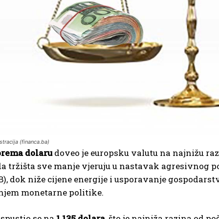
stracija (financa.ba)
prema dolaru
doveo je europsku valutu na najnižu ra
da tržišta sve manje vjeruju u nastavak agresivnog 
), dok niže cijene energije i usporavanje gospodars
njem monetarne politike.
 spustio se na
1,135 dolara
, što je najniža razina od 