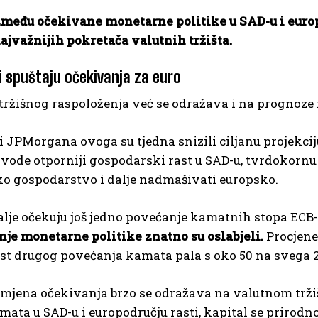
zmeđu očekivane monetarne politike u SAD-u i europ
ajvažnijih pokretača valutnih tržišta.
i spuštaju očekivanja za euro
ržišnog raspoloženja već se odražava i na prognoze 
i JPMorgana ovoga su tjedna snizili ciljanu projekcij
vode otporniji gospodarski rast u SAD-u, tvrdokornu in
ko gospodarstvo i dalje nadmašivati europsko.
dalje očekuju još jedno povećanje kamatnih stopa ECB
nje monetarne politike znatno su oslabjeli.
Procjene 
st drugog povećanja kamata pala s oko 50 na svega 2
jena očekivanja brzo se odražava na valutnom tržišt
ata u SAD-u i europodručju rasti, kapital se prirod