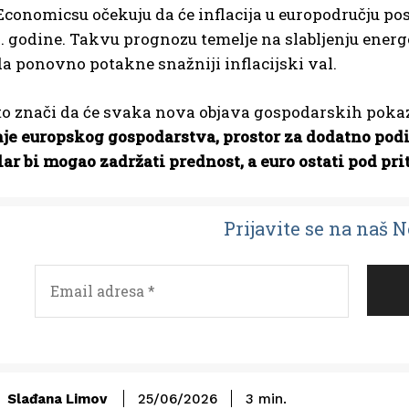
Economicsu očekuju da će inflacija u europodručju po
. godine. Takvu prognozu temelje na slabljenju energet
a ponovno potakne snažniji inflacijski val.
 to znači da će svaka nova objava gospodarskih pokaza
je europskog gospodarstva, prostor za dodatno podi
lar bi mogao zadržati prednost, a euro ostati pod pr
Prijavit
e se na naš 
Slađana Limov
25/06/2026
3
min.