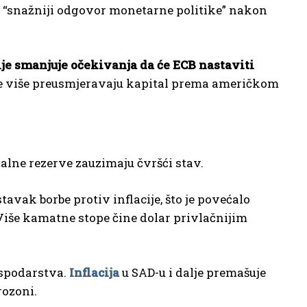
u “snažniji odgovor monetarne politike” nakon
ije smanjuje očekivanja da će ECB nastaviti
ve više preusmjeravaju kapital prema američkom
alne rezerve zauzimaju čvršći stav.
avak borbe protiv inflacije, što je povećalo
Više kamatne stope čine dolar privlačnijim
ospodarstva.
Inflacija
u SAD-u i dalje premašuje
rozoni.