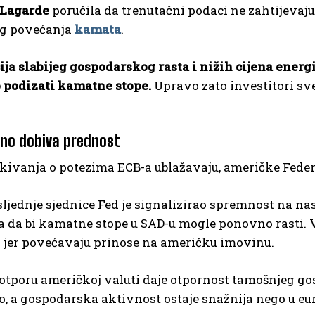
 Lagarde
poručila da trenutačni podaci ne zahtijevaj
eg povećanja
kamata
.
ja slabijeg gospodarskog rasta i nižih cijena energ
 podizati kamatne stope.
Upravo zato investitori s
no dobiva prednost
kivanja o potezima ECB-a ublažavaju, američke Feder
jednje sjednice Fed je signalizirao spremnost na nast
 da bi kamatne stope u SAD-u mogle ponovno rasti. 
 jer povećavaju prinose na američku imovinu.
otporu američkoj valuti daje otpornost tamošnjeg g
to, a gospodarska aktivnost ostaje snažnija nego u eu