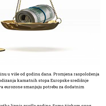
zinu u više od godinu dana. Promjena raspoloženja
podizanja kamatnih stopa Europske središnje
tva eurozone smanjuju potrebu za dodatnim
početka lipnja prošle godine. Samo tijekom ovog