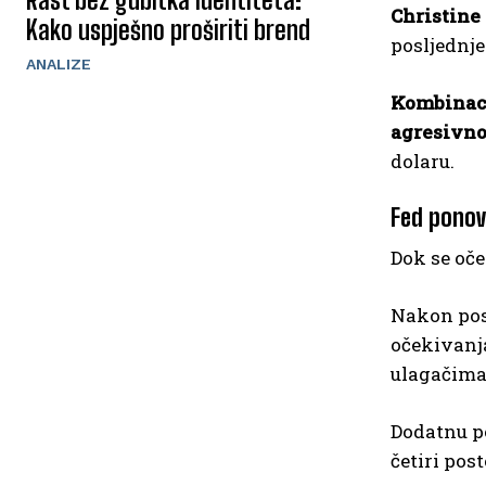
Christine
Kako uspješno proširiti brend
posljednj
ANALIZE
Kombinaci
agresivno
dolaru.
Fed ponov
Dok se oče
Nakon posl
očekivanja
ulagačima
Dodatnu p
četiri pos