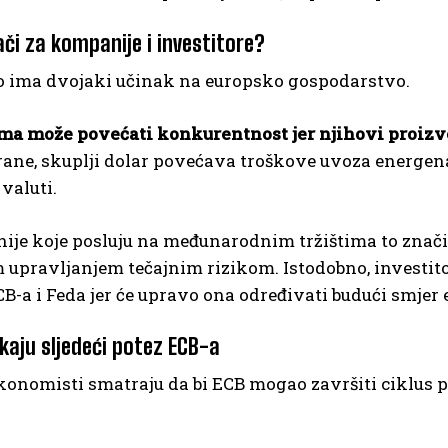
ači za kompanije i investitore?
ro ima dvojaki učinak na europsko gospodarstvo.
ma može povećati konkurentnost jer njihovi proizvo
rane, skuplji dolar povećava troškove uvoza energena
valuti.
je koje posluju na međunarodnim tržištima to znači 
m upravljanjem tečajnim rizikom. Istodobno, investito
CB-a i Feda jer će upravo ona određivati budući smjer 
kaju sljedeći potez ECB-a
konomisti smatraju da bi ECB mogao završiti ciklus