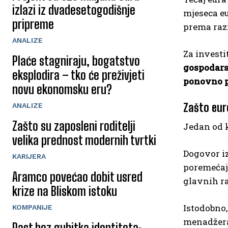
izlazi iz dvadesetogodišnje
mjeseca eu
pripreme
prema razi
ANALIZE
Za investi
Plaće stagniraju, bogatstvo
gospodars
eksplodira – tko će preživjeti
ponovno p
novu ekonomsku eru?
Zašto eur
ANALIZE
Zašto su zaposleni roditelji
Jedan od k
velika prednost modernih tvrtki
Dogovor iz
KARIJERA
poremećaja
Aramco povećao dobit usred
glavnih ra
krize na Bliskom istoku
Istodobno
KOMPANIJE
menadžera
Rast bez gubitka identiteta: