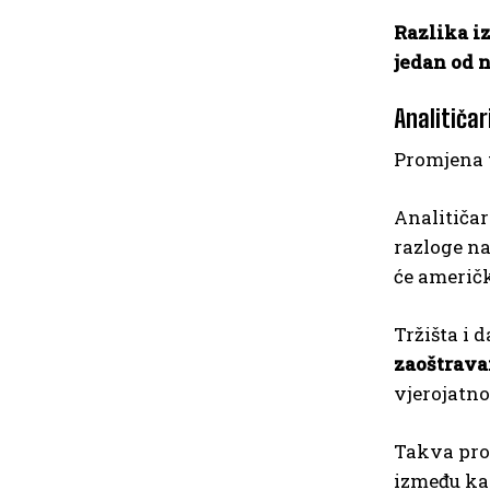
Razlika i
jedan od n
Analitičar
Promjena t
Analitičar
razloge na
će američ
Tržišta i 
zaoštrava
vjerojatno
Takva prom
između kam