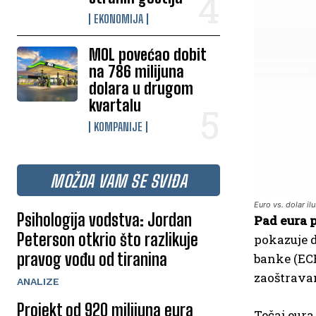
EKONOMIJA
MOL povećao dobit
na 786 milijuna
dolara u drugom
kvartalu
KOMPANIJE
MOŽDA VAM SE SVIĐA
Euro vs. dolar ilu
Psihologija vodstva: Jordan
Pad eura 
Peterson otkrio što razlikuje
pokazuje 
pravog vođu od tiranina
banke (ECB
zaoštrava
ANALIZE
Projekt od 920 milijuna eura
Tečaj eura