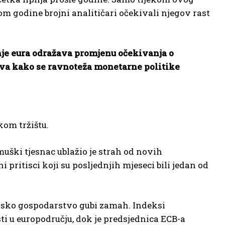
m godine brojni analitičari očekivali njegov rast
nje eura odražava promjenu očekivanja o
iva kako se ravnoteža monetarne politike
kom tržištu.
uški tjesnac ublažio je strah od novih
pritisci koji su posljednjih mjeseci bili jedan od
opsko gospodarstvo gubi zamah. Indeksi
 u europodručju, dok je predsjednica ECB-a