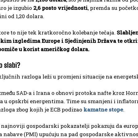
ro je izgubio
2,6 posto vrijednosti
, premda su početko
ni od 1,20 dolara.
tore to nije tek kratkoročno kolebanje tečaja.
Slablje
kim izgledima Europe i Sjedinjenih Država te otkr
omiče u korist američkog dolara.
o slabi?
ljučnih razloga leži u promjeni situacije na energets
među SAD-a i Irana o obnovi protoka nafte kroz Horm
 u opskrbi energentima. Time su smanjeni i inflatorni 
zloga zbog kojih je ECB podizao
kamatne stope
.
, najnoviji gospodarski pokazatelji pokazuju da eur
 nabave (PMI) upućuju na pad gospodarske aktivnosti