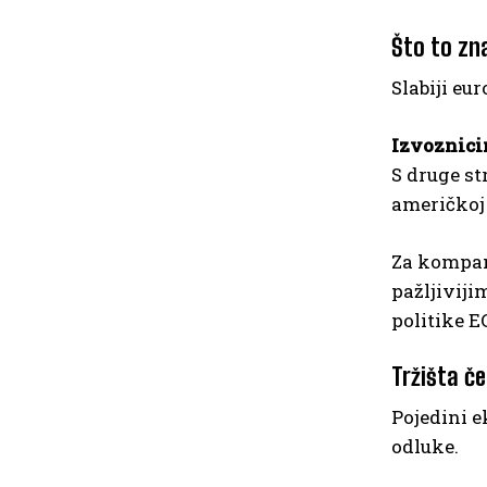
Što to zn
Slabiji eu
Izvoznici
S druge st
američkoj 
Za kompani
pažljiviji
politike E
Tržišta če
Pojedini e
odluke.