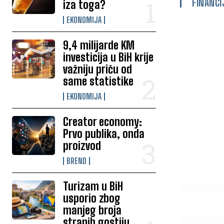
FINANCI
iza toga?
EKONOMIJA
9,4 milijarde KM
investicija u BiH krije
važniju priču od
same statistike
EKONOMIJA
Creator economy:
Prvo publika, onda
proizvod
BREND
Turizam u BiH
usporio zbog
manjeg broja
stranih gostiju