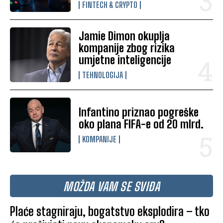
FINTECH & CRYPTO
Jamie Dimon okuplja
kompanije zbog rizika
umjetne inteligencije
TEHNOLOGIJA
Infantino priznao pogreške
oko plana FIFA-e od 20 mlrd.
KOMPANIJE
MOŽDA VAM SE SVIĐA
Plaće stagniraju, bogatstvo eksplodira – tko