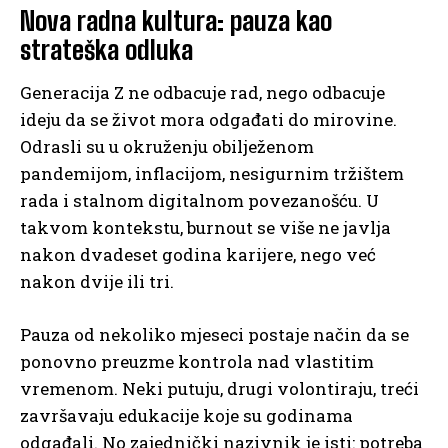
Nova radna kultura: pauza kao
strateška odluka
Generacija Z ne odbacuje rad, nego odbacuje
ideju da se život mora odgađati do mirovine.
Odrasli su u okruženju obilježenom
pandemijom, inflacijom, nesigurnim tržištem
rada i stalnom digitalnom povezanošću. U
takvom kontekstu, burnout se više ne javlja
nakon dvadeset godina karijere, nego već
nakon dvije ili tri.
Pauza od nekoliko mjeseci postaje način da se
ponovno preuzme kontrola nad vlastitim
vremenom. Neki putuju, drugi volontiraju, treći
završavaju edukacije koje su godinama
odgađali. No zajednički nazivnik je isti: potreba