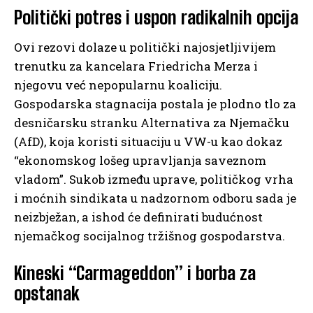
Politički potres i uspon radikalnih opcija
Ovi rezovi dolaze u politički najosjetljivijem
trenutku za kancelara Friedricha Merza i
njegovu već nepopularnu koaliciju.
Gospodarska stagnacija postala je plodno tlo za
desničarsku stranku Alternativa za Njemačku
(AfD), koja koristi situaciju u VW-u kao dokaz
“ekonomskog lošeg upravljanja saveznom
vladom”. Sukob između uprave, političkog vrha
i moćnih sindikata u nadzornom odboru sada je
neizbježan, a ishod će definirati budućnost
njemačkog socijalnog tržišnog gospodarstva.
Kineski “Carmageddon” i borba za
opstanak