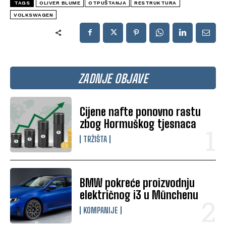
TAGS
OLIVER BLUME
OTPUŠTANJA
RESTRUKTURA
VOLKSWAGEN
ZADNJE OBJAVE
Cijene nafte ponovno rastu
zbog Hormuškog tjesnaca
TRŽIŠTA
BMW pokreće proizvodnju
električnog i3 u Münchenu
KOMPANIJE