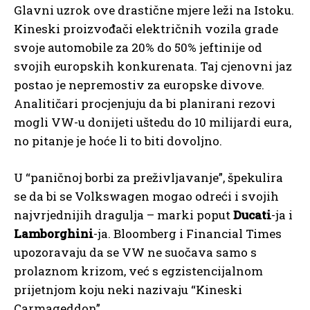
Glavni uzrok ove drastične mjere leži na Istoku.
Kineski proizvođači električnih vozila grade
svoje automobile za 20% do 50% jeftinije od
svojih europskih konkurenata. Taj cjenovni jaz
postao je nepremostiv za europske divove.
Analitičari procjenjuju da bi planirani rezovi
mogli VW-u donijeti uštedu do 10 milijardi eura,
no pitanje je hoće li to biti dovoljno.
U “paničnoj borbi za preživljavanje”, špekulira
se da bi se Volkswagen mogao odreći i svojih
najvrjednijih dragulja – marki poput
Ducati
-ja i
Lamborghini
-ja. Bloomberg i Financial Times
upozoravaju da se VW ne suočava samo s
prolaznom krizom, već s egzistencijalnom
prijetnjom koju neki nazivaju “Kineski
Carmageddon”.