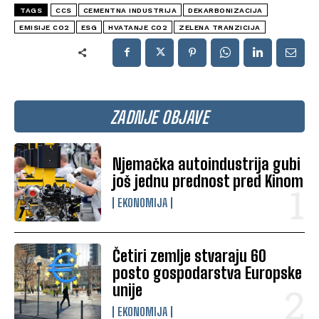
TAGS
CCS
CEMENTNA INDUSTRIJA
DEKARBONIZACIJA
EMISIJE CO2
ESG
HVATANJE CO2
ZELENA TRANZICIJA
ZADNJE OBJAVE
Njemačka autoindustrija gubi
još jednu prednost pred Kinom
EKONOMIJA
Četiri zemlje stvaraju 60
posto gospodarstva Europske
unije
EKONOMIJA