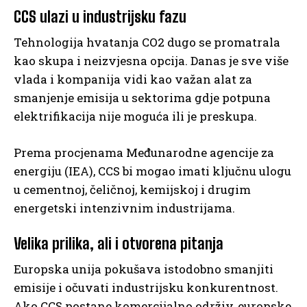
CCS ulazi u industrijsku fazu
Tehnologija hvatanja CO2 dugo se promatrala
kao skupa i neizvjesna opcija. Danas je sve više
vlada i kompanija vidi kao važan alat za
smanjenje emisija u sektorima gdje potpuna
elektrifikacija nije moguća ili je preskupa.
Prema procjenama Međunarodne agencije za
energiju (IEA), CCS bi mogao imati ključnu ulogu
u cementnoj, čeličnoj, kemijskoj i drugim
energetski intenzivnim industrijama.
Velika prilika, ali i otvorena pitanja
Europska unija pokušava istodobno smanjiti
emisije i očuvati industrijsku konkurentnost.
Ako CCS postane komercijalno održiv, europske