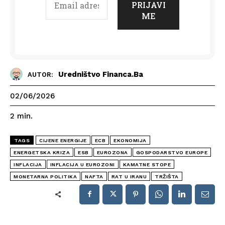
Uredništvo Financa.ba
AUTOR:
02/06/2026
2
min.
TAGS
CIJENE ENERGIJE
ECB
EKONOMIJA
ENERGETSKA KRIZA
ESB
EUROZONA
GOSPODARSTVO EUROPE
INFLACIJA
INFLACIJA U EUROZONI
KAMATNE STOPE
MONETARNA POLITIKA
NAFTA
RAT U IRANU
TRŽIŠTA