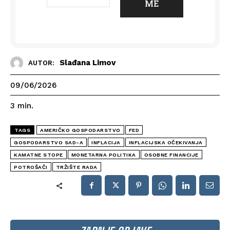
Slađana Limov
AUTOR:
09/06/2026
3
min.
TAGS
AMERIČKO GOSPODARSTVO
FED
GOSPODARSTVO SAD-A
INFLACIJA
INFLACIJSKA OČEKIVANJA
KAMATNE STOPE
MONETARNA POLITIKA
OSOBNE FINANCIJE
POTROŠAČI
TRŽIŠTE RADA