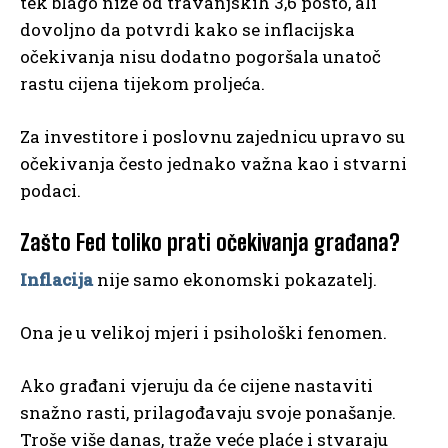
tek blago niže od travanjskih 3,6 posto, ali
dovoljno da potvrdi kako se inflacijska
očekivanja nisu dodatno pogoršala unatoč
rastu cijena tijekom proljeća.
Za investitore i poslovnu zajednicu upravo su
očekivanja često jednako važna kao i stvarni
podaci.
Zašto Fed toliko prati očekivanja građana?
Inflacija
nije samo ekonomski pokazatelj.
Ona je u velikoj mjeri i psihološki fenomen.
Ako građani vjeruju da će cijene nastaviti
snažno rasti, prilagođavaju svoje ponašanje.
Troše više danas, traže veće plaće i stvaraju