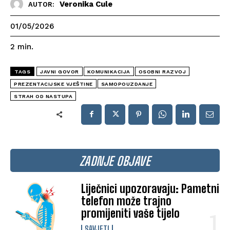
Veronika Cule
AUTOR:
01/05/2026
2
min.
TAGS
JAVNI GOVOR
KOMUNIKACIJA
OSOBNI RAZVOJ
PREZENTACIJSKE VJEŠTINE
SAMOPOUZDANJE
STRAH OD NASTUPA
ZADNJE OBJAVE
Liječnici upozoravaju: Pametni
telefon može trajno
promijeniti vaše tijelo
SAVJETI