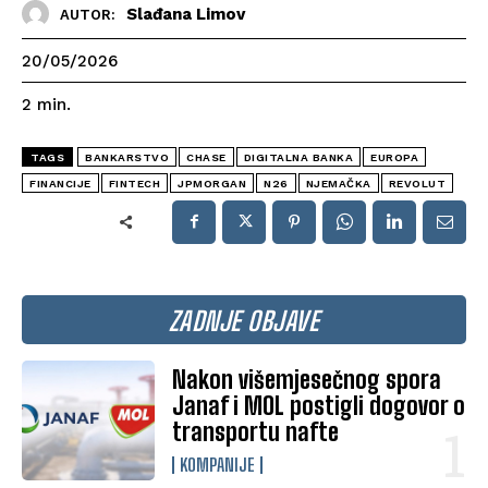
Slađana Limov
AUTOR:
20/05/2026
2
min.
TAGS
BANKARSTVO
CHASE
DIGITALNA BANKA
EUROPA
FINANCIJE
FINTECH
JPMORGAN
N26
NJEMAČKA
REVOLUT
ZADNJE OBJAVE
Nakon višemjesečnog spora
Janaf i MOL postigli dogovor o
transportu nafte
KOMPANIJE