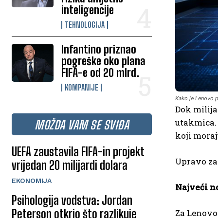
inteligencije
TEHNOLOGIJA
Infantino priznao
pogreške oko plana
FIFA-e od 20 mlrd.
KOMPANIJE
Kako je Lenovo 
Dok milija
utakmica. 
MOŽDA VAM SE SVIĐA
koji moraj
UEFA zaustavila FIFA-in projekt
Upravo za
vrijedan 20 milijardi dolara
EKONOMIJA
Najveći no
Psihologija vodstva: Jordan
Peterson otkrio što razlikuje
Za Lenovo 