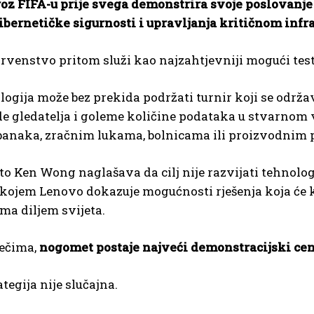
oz FIFA-u prije svega demonstrira svoje poslovanje
ibernetičke sigurnosti i upravljanja kritičnom infr
rvenstvo pritom služi kao najzahtjevniji mogući test
ogija može bez prekida podržati turnir koji se održava
de gledatelja i goleme količine podataka u stvarno
banaka, zračnim lukama, bolnicama ili proizvodnim
o Ken Wong naglašava da cilj nije razvijati tehnolog
 kojem Lenovo dokazuje mogućnosti rješenja koja će 
ama diljem svijeta.
ječima,
nogomet postaje najveći demonstracijski cent
tegija nije slučajna.