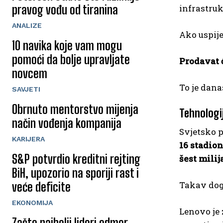
pravog vođu od tiranina
infrastruk
ANALIZE
Ako uspije
10 navika koje vam mogu
pomoći da bolje upravljate
Prodavat 
novcem
To je dana
SAVJETI
Obrnuto mentorstvo mijenja
Tehnologi
način vođenja kompanija
Svjetsko p
KARIJERA
16 stadio
S&P potvrdio kreditni rejting
šest milij
BiH, upozorio na sporiji rast i
Takav doga
veće deficite
EKONOMIJA
Lenovo je
Zašto najbolji lideri odmor