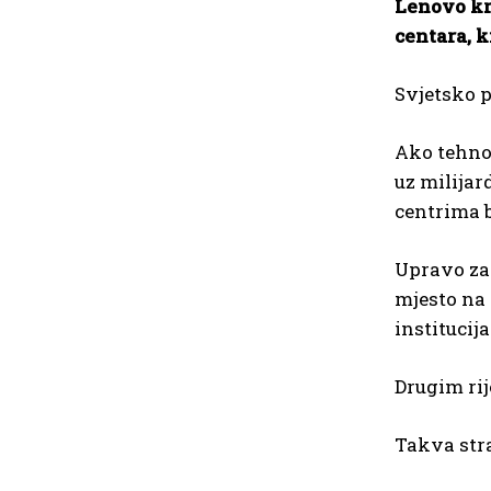
Lenovo kr
centara, k
Svjetsko p
Ako tehnol
uz milijar
centrima 
Upravo zat
mjesto na
institucij
Drugim ri
Takva stra