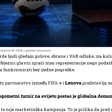
pretvorio SP 2026 u globalni showroom
rde ljudi gledaju golove, obrane i VAR odluke, iza k
Njezini glavni igrači nisu reprezentacije nego podatk
u funkcionirati bez ijedne pogreške.
to partnerstvo između FIFA-e i
Lenova
predstavlja mn
gometni turnir na svijetu postao je globalna demon
to nije marketinška kampanja. To je prilika da pred