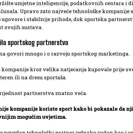
ržište umjetne inteligencije, podatkovnih centara i di
čunala. Upravo zato najveće tehnološke kompanije sv
ugovore i stabilnije prihode, dok sportska partners
t svojih sustava.
ila sportskog partnerstva
na govori mnogo i o razvoju sportskog marketinga.
kompanije kroz velika natjecanja kupovale prije svega 
 teren ili na dresu sportaša.
rijednost partnerstva znatno veća.
nije kompanije koriste sport kako bi pokazale da nj
vnijim mogućim uvjetima.
je pouzdan tehnološki partner jednako važan kao i o