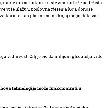
gitalne infrastrukture raste znatno brže od tržišta
e više ulažu u poslovna rješenja koja donose
tva koriste kao platformu na kojoj mogu dokazati
vidljivost. Cilj je bio da milijuni gledatelja vide
ihova tehnologija može funkcionirati u
rganizacija utakmica. Za Lenovo je Svjetsko