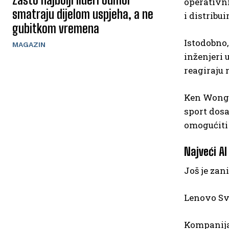
operativni
smatraju dijelom uspjeha, a ne
i distribu
gubitkom vremena
Istodobno,
MAGAZIN
inženjeri 
reagiraju 
Ken Wong,
sport dosa
omogućiti 
Najveći AI
Još je zan
Lenovo Sv
Kompanija