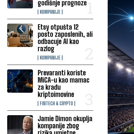
godišnje prognoze
KOMPANIJE
Etsy otpušta 12
posto zaposlenih, ali
odbacuje AI kao
razlog
KOMPANIJE
Prevaranti koriste
MiCA-u kao mamac
za krađu
kriptoimovine
FINTECH & CRYPTO
Jamie Dimon okuplja
kompanije zbog
rizika umjetne