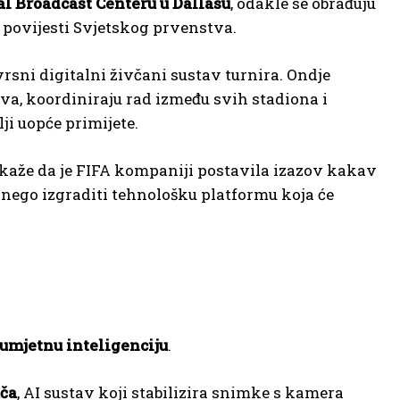
al Broadcast Centeru u Dallasu
, odakle se obrađuju
u povijesti Svjetskog prvenstva.
vrsni digitalni živčani sustav turnira. Ondje
a, koordiniraju rad između svih stadiona i
ji uopće primijete.
kaže da je FIFA kompaniji postavila izazov kakav
, nego izgraditi tehnološku platformu koja će
 umjetnu inteligenciju
.
ača
, AI sustav koji stabilizira snimke s kamera