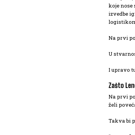
koje nose 
izvedbe ig
logistiko
Na prvi po
U stvarnos
I upravo t
Zašto Len
Na prvi po
želi poveć
Takva bi p