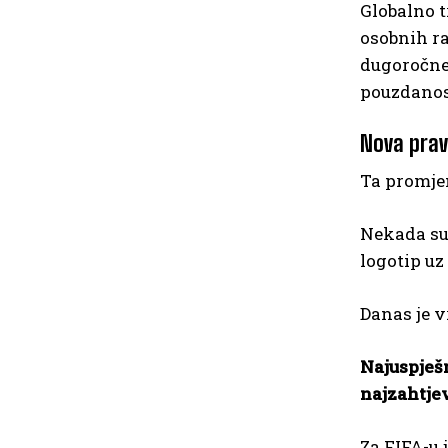
Globalno t
osobnih ra
dugoročne 
pouzdanos
Nova prav
Ta promje
Nekada su 
logotip uz
Danas je v
Najuspješ
najzahtje
Za FIFA-u 