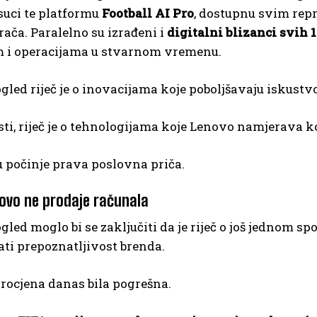
suci te platformu
Football AI Pro
, dostupnu svim repr
rača. Paralelno su izrađeni i
digitalni blizanci svih 
m i operacijama u stvarnom vremenu.
gled riječ je o inovacijama koje poboljšavaju iskustv
ti, riječ je o tehnologijama koje Lenovo namjerava ko
u počinje prava poslovna priča.
ovo ne prodaje računala
gled moglo bi se zaključiti da je riječ o još jedno
ati prepoznatljivost brenda.
rocjena danas bila pogrešna.