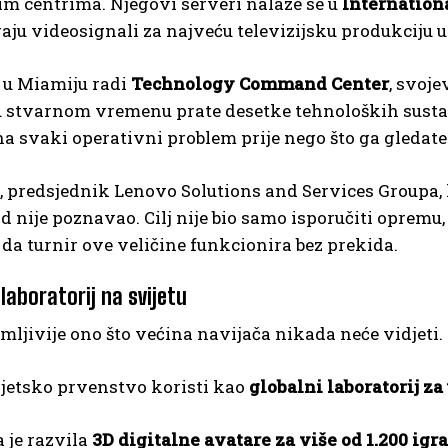
m centrima. Njegovi serveri nalaze se u
Internation
iraju videosignali za najveću televizijsku produkciju 
 u Miamiju radi
Technology Command Center
, svoje
u stvarnom vremenu prate desetke tehnoloških sustav
na svaki operativni problem prije nego što ga gledatel
 predsjednik Lenovo Solutions and Services Groupa, 
d nije poznavao. Cilj nije bio samo isporučiti opremu
da turnir ove veličine funkcionira bez prekida.
 laboratorij na svijetu
imljivije ono što većina navijača nikada neće vidjeti.
jetsko prvenstvo koristi kao
globalni laboratorij za
 je razvila
3D digitalne avatare za više od 1.200 igr