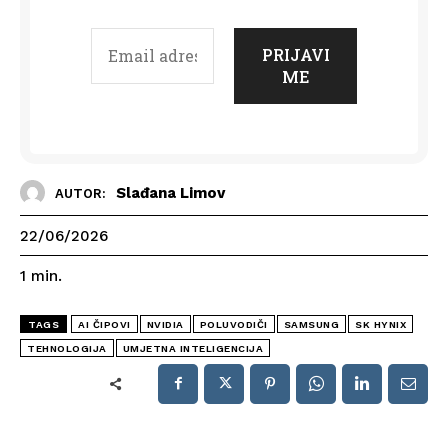
Slađana Limov
AUTOR:
22/06/2026
1
min.
TAGS
AI ČIPOVI
NVIDIA
POLUVODIČI
SAMSUNG
SK HYNIX
TEHNOLOGIJA
UMJETNA INTELIGENCIJA