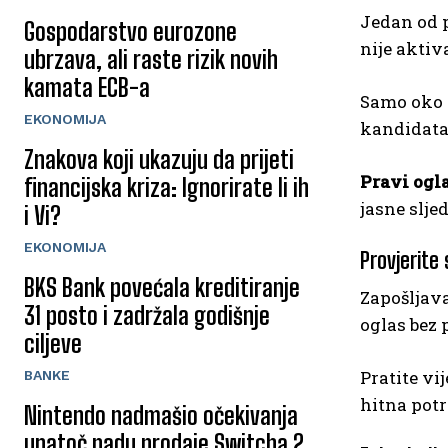
Jedan od 
Gospodarstvo eurozone
nije aktiv
ubrzava, ali raste rizik novih
kamata ECB-a
Samo oko 
EKONOMIJA
kandidata 
Znakova koji ukazuju da prijeti
Pravi ogl
financijska kriza: Ignorirate li ih
jasne slj
i Vi?
EKONOMIJA
Provjerite 
BKS Bank povećala kreditiranje
Zapošljava
31 posto i zadržala godišnje
oglas bez 
ciljeve
Pratite vi
BANKE
hitna potr
Nintendo nadmašio očekivanja
unatoč padu prodaje Switcha 2