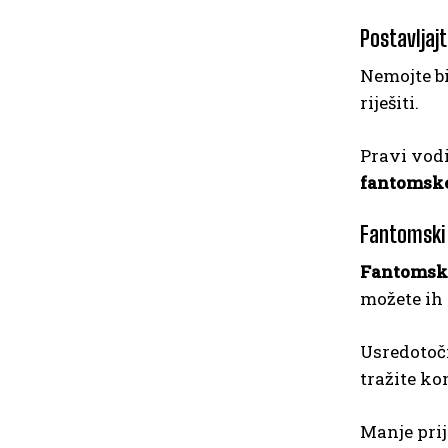
Postavljaj
Nemojte bi
riješiti.
Pravi vodi
fantomsk
Fantomski 
Fantomski
možete ih 
Usredotoči
tražite ko
Manje prij