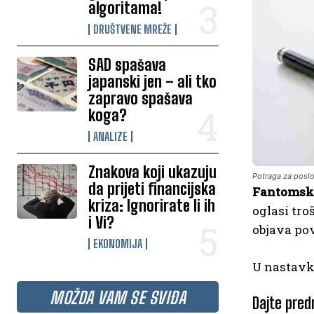
algoritama!
DRUŠTVENE MREŽE
SAD spašava
japanski jen – ali tko
zapravo spašava
koga?
ANALIZE
Znakova koji ukazuju
Potraga za posl
da prijeti financijska
Fantomski
kriza: Ignorirate li ih
oglasi tro
i Vi?
objava po
EKONOMIJA
U nastavk
MOŽDA VAM SE SVIĐA
Dajte pred