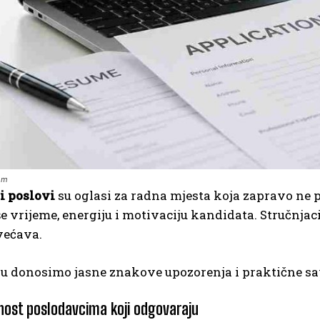
om
 poslovi
su oglasi za radna mjesta koja zapravo ne po
še vrijeme, energiju i motivaciju kandidata. Stručnjac
većava.
u donosimo jasne znakove upozorenja i praktične sav
nost poslodavcima koji odgovaraju