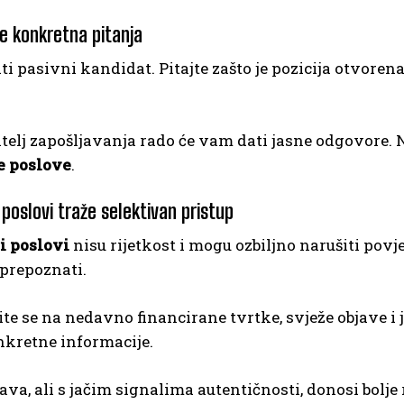
te konkretna pitanja
ti pasivni kandidat. Pitajte zašto je pozicija otvoren
telj zapošljavanja rado će vam dati jasne odgovore. N
e poslove
.
poslovi traže selektivan pristup
 poslovi
nisu rijetkost i mogu ozbiljno narušiti povje
prepoznati.
te se na nedavno financirane tvrtke, svježe objave i j
nkretne informacije.
ava, ali s jačim signalima autentičnosti, donosi bolj