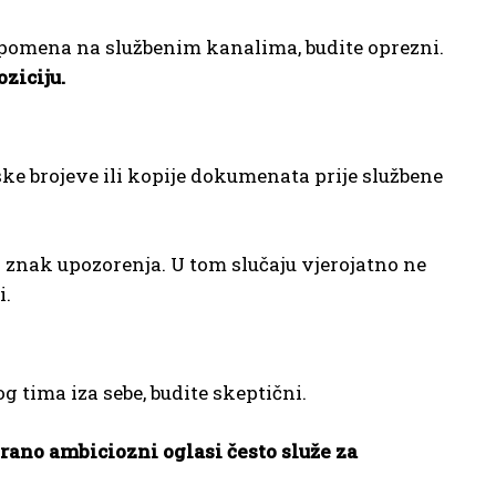
spomena na službenim kanalima, budite oprezni.
ziciju.
ke brojeve ili kopije dokumenata prije službene
an znak upozorenja. U tom slučaju vjerojatno ne
i.
g tima iza sebe, budite skeptični.
erano ambiciozni oglasi često služe za