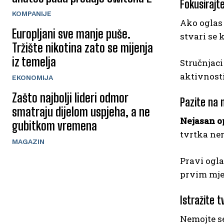
Fokusirajt
KOMPANIJE
Ako oglas 
Europljani sve manje puše.
stvari se 
Tržište nikotina zato se mijenja
iz temelja
Stručnjaci
aktivnosti
EKONOMIJA
Zašto najbolji lideri odmor
Pazite na 
smatraju dijelom uspjeha, a ne
Nejasan o
gubitkom vremena
tvrtka nem
MAGAZIN
Pravi ogla
prvim mje
Istražite t
Nemojte se