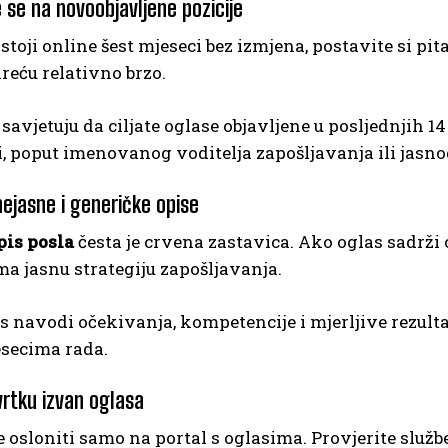
e se na novoobjavljene pozicije
stoji online šest mjeseci bez izmjena, postavite si p
kreću relativno brzo.
 savjetuju da ciljate oglase objavljene u posljednjih 
, poput imenovanog voditelja zapošljavanja ili jasno
nejasne i generičke opise
pis posla
česta je crvena zastavica. Ako oglas sadrži 
a jasnu strategiju zapošljavanja.
s navodi očekivanja, kompetencije i mjerljive rezulta
secima rada.
vrtku izvan oglasa
 osloniti samo na portal s oglasima. Provjerite služb