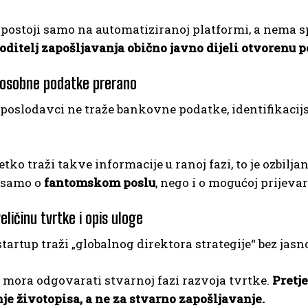
 postoji samo na automatiziranoj platformi, a nema 
ditelj zapošljavanja obično javno dijeli otvorenu po
e osobne podatke prerano
poslodavci ne traže bankovne podatke, identifikacijs
tko traži takve informacije u ranoj fazi, to je ozbilj
 samo o
fantomskom poslu
, nego i o mogućoj prijevar
eličinu tvrtke i opis uloge
tartup traži „globalnog direktora strategije“ bez jasno
 mora odgovarati stvarnoj fazi razvoja tvrtke.
Pretj
je životopisa, a ne za stvarno zapošljavanje.