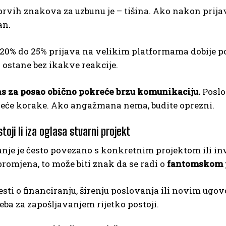
prvih znakova za uzbunu je – tišina. Ako nakon prij
an.
20% do 25% prijava na velikim platformama dobije po
ostane bez ikakve reakcije.
as za posao obično pokreće brzu komunikaciju.
Poslod
edeće korake. Ako angažmana nema, budite oprezni.
stoji li iza oglasa stvarni projekt
nje je često povezano s konkretnim projektom ili inv
promjena, to može biti znak da se radi o
fantomskom 
jesti o financiranju, širenju poslovanja ili novim ugo
eba za zapošljavanjem rijetko postoji.