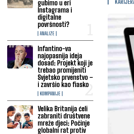
KARIJER
gubimo u eri
Instagrama i
digitalne
površnosti?
ANALIZE
Infantino-va
najopasnija ideja
dosad: Projekt koji je
trebao promijeniti
Svjetsko prvenstvo –
i završio kao fiasko
KOMPANIJE
Velika Britanija ćeli
zabraniti društvene
mreže djeci: Počinje
globalni rat protiv