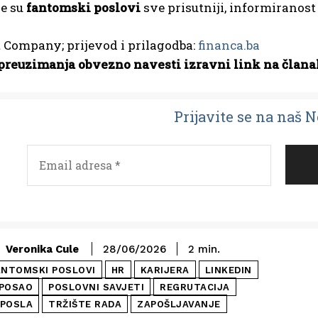
je su
fantomski poslovi
sve prisutniji, informiranost
t Company; prijevod i prilagodba:
financa.ba
preuzimanja obvezno navesti izravni link na člana
Prijavit
e se na naš 
Veronika Cule
28/06/2026
2
min.
ANTOMSKI POSLOVI
HR
KARIJERA
LINKEDIN
 POSAO
POSLOVNI SAVJETI
REGRUTACIJA
 POSLA
TRŽIŠTE RADA
ZAPOŠLJAVANJE