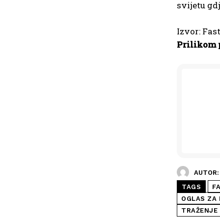
svijetu gd
Izvor: Fas
Prilikom 
AUTOR:
TAGS
F
OGLAS ZA
TRAŽENJE