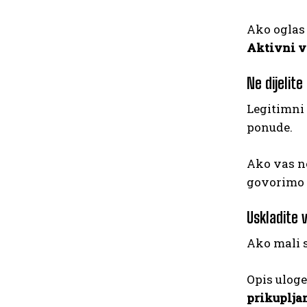
Ako oglas
Aktivni vo
Ne dijelit
Legitimni 
ponude.
Ako vas ne
govorimo
Uskladite v
Ako mali s
Opis uloge
prikupljan