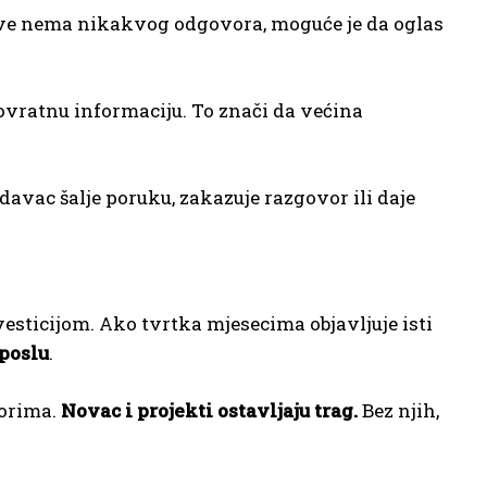
ave nema nikakvog odgovora, moguće je da oglas
vratnu informaciju. To znači da većina
avac šalje poruku, zakazuje razgovor ili daje
esticijom. Ako tvrtka mjesecima objavljuje isti
poslu
.
vorima.
Novac i projekti ostavljaju trag.
Bez njih,