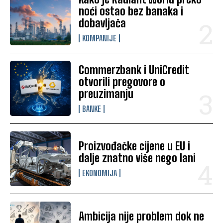
noći ostao bez banaka i
dobavljača
KOMPANIJE
Commerzbank i UniCredit
otvorili pregovore o
preuzimanju
BANKE
Proizvođačke cijene u EU i
dalje znatno više nego lani
EKONOMIJA
Ambicija nije problem dok ne