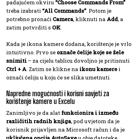
padajućem okviru
“Choose Commands From”
treba izabrati
“All Commands”
. Potom je
potrebno pronaći
Camera
, kliknuti na
Add
, a
zatim potvrditi s
OK
.
Kada je ikona kamere dodana, korištenje je vrlo
intuitivno. Prvo se
označe ćelije koje se žele
snimiti
– za cijelu tablicu dovoljno je pritisnuti
Ctrl + A
. Zatim se klikne na
ikonu kamere
i
označi ćeliju u koju će se slika umetnuti.
Napredne mogućnosti i korisni savjeti za
korištenje kamere u Excelu
Zanimljivo je da alat
funkcionira i između
različitih radnih knjiga
, pod uvjetom da je
korisnik prijavljen na Microsoft račun i da je
uključena opcija AutoSave
u obje datoteke.