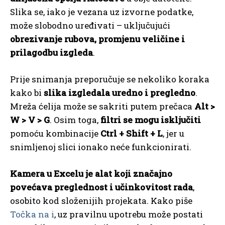
Slika se, iako je vezana uz izvorne podatke,
može slobodno uređivati – uključujući
obrezivanje rubova, promjenu veličine i
prilagodbu izgleda
.
Prije snimanja preporučuje se nekoliko koraka
kako bi
slika izgledala uredno i pregledno
.
Mreža ćelija može se sakriti putem prečaca
Alt >
W > V > G
. Osim toga,
filtri se mogu isključiti
pomoću kombinacije
Ctrl + Shift + L
, jer u
snimljenoj slici ionako neće funkcionirati.
Kamera u Excelu je alat koji značajno
povećava preglednost i učinkovitost rada
,
osobito kod složenijih projekata. Kako piše
Točka na i
, uz pravilnu upotrebu može postati