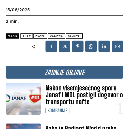
15/06/2025
2
min.
TAGS
ALAT
EXCEL
KAMERA
SAVJETI
ZADNJE OBJAVE
Nakon višemjesečnog spora
Janaf i MOL postigli dogovor o
transportu nafte
KOMPANIJE
Kako je Radiant World preko