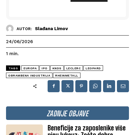
Slađana Limov
AUTOR:
24/06/2026
1
min.
TAGS
EUROPA
IPO
KNDS
LECLERC
LEOPARD
OBRAMBENA INDUSTRIJA
RHEINMETALL
ZADNJE OBJAVE
Beneficije za zaposlenike više