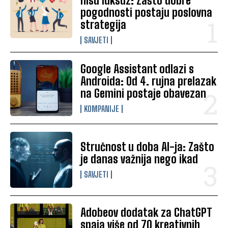
nisu luksuz: Zašto dobre
pogodnosti postaju poslovna
strategija
SAVJETI
Google Assistant odlazi s
Androida: Od 4. rujna prelazak
na Gemini postaje obavezan
KOMPANIJE
Stručnost u doba AI-ja: Zašto
je danas važnija nego ikad
SAVJETI
Adobeov dodatak za ChatGPT
spaja više od 70 kreativnih