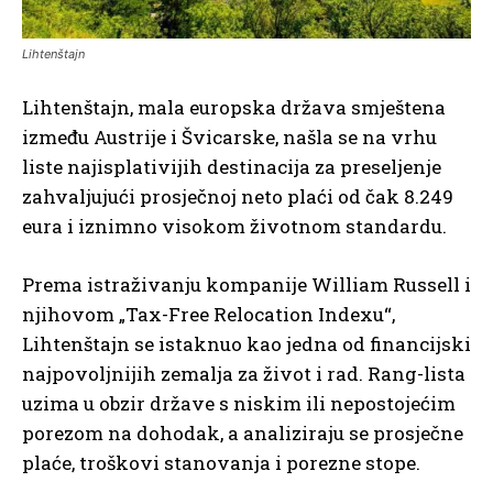
Lihtenštajn
Lihtenštajn, mala europska država smještena
između Austrije i Švicarske, našla se na vrhu
liste najisplativijih destinacija za preseljenje
zahvaljujući prosječnoj neto plaći od čak 8.249
eura i iznimno visokom životnom standardu.
Prema istraživanju kompanije William Russell i
njihovom „Tax-Free Relocation Indexu“,
Lihtenštajn se istaknuo kao jedna od financijski
najpovoljnijih zemalja za život i rad. Rang-lista
uzima u obzir države s niskim ili nepostojećim
porezom na dohodak, a analiziraju se prosječne
plaće, troškovi stanovanja i porezne stope.