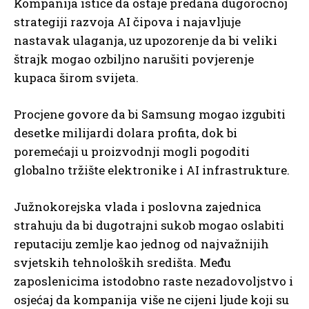
Kompanija ističe da ostaje predana dugoročnoj
strategiji razvoja AI čipova i najavljuje
nastavak ulaganja, uz upozorenje da bi veliki
štrajk mogao ozbiljno narušiti povjerenje
kupaca širom svijeta.
Procjene govore da bi Samsung mogao izgubiti
desetke milijardi dolara profita, dok bi
poremećaji u proizvodnji mogli pogoditi
globalno tržište elektronike i AI infrastrukture.
Južnokorejska vlada i poslovna zajednica
strahuju da bi dugotrajni sukob mogao oslabiti
reputaciju zemlje kao jednog od najvažnijih
svjetskih tehnoloških središta. Među
zaposlenicima istodobno raste nezadovoljstvo i
osjećaj da kompanija više ne cijeni ljude koji su