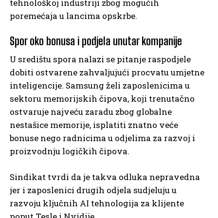
tehnološkoj industriji zbog mogućih
poremećaja u lancima opskrbe.
Spor oko bonusa i podjela unutar kompanije
U središtu spora nalazi se pitanje raspodjele
dobiti ostvarene zahvaljujući procvatu umjetne
inteligencije. Samsung želi zaposlenicima u
sektoru memorijskih čipova, koji trenutačno
ostvaruje najveću zaradu zbog globalne
nestašice memorije, isplatiti znatno veće
bonuse nego radnicima u odjelima za razvoj i
proizvodnju logičkih čipova.
Sindikat tvrdi da je takva odluka nepravedna
jer i zaposlenici drugih odjela sudjeluju u
razvoju ključnih AI tehnologija za klijente
poput Tesle i Nvidije.