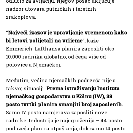
odlučio za avijaciju. Njegov posao uključuje
nadzor utovara putničkih i teretnih
zrakoplova.
“
Najveći izazov je upravljanje vremenom kako
bi letovi polijetali na vrijeme
“, kaže
Emmerich. Lufthansa planira zaposliti oko
10.000 radnika globalno, od čega više od
polovice u Njemačkoj.
Međutim, većina njemačkih poduzeća nije u
takvoj situaciji.
Prema istraživanju Instituta
njemačkog gospodarstva u Kölnu (IW), 38
posto tvrtki planira smanjiti broj zaposlenih.
Samo 17 posto namjerava zaposliti nove
radnike. Industrija je najugroženija – 44 posto
poduzeća planira otpuštanja, dok samo 14 posto