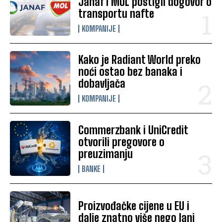
Janaf i MOL postigli dogovor o
transportu nafte
KOMPANIJE
Kako je Radiant World preko
noći ostao bez banaka i
dobavljača
KOMPANIJE
Commerzbank i UniCredit
otvorili pregovore o
preuzimanju
BANKE
Proizvođačke cijene u EU i
dalje znatno više nego lani