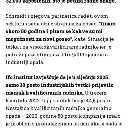
32.000 zaposlenih, što je petina radne snage.
Schmidt i njegova partnerica rade u ovom
sektoru i sada oboje strahuju za posao. “
Imam
skoro 50 godina i pitam se kakve su mi
mogućnosti za novi posao
“, kaže. Situacija je
teška i za visokokvalificirane radnike jer je
potražnja za strunja za stru\u010njacima u
industriji opala.
Ifo institut izvješćuje da je u siječnju 2025.
samo 18 posto industrijskih tvrtki prijavilo
manjak kvalificiranih radnika.
U trećem
kvartalu 2022. taj postotak bio je 44,5 posto.
Nestašica kvalificiranih radnika generalno
opada – 2022. godine 50 posto kompanija imalo
je problem s pronalaženjem stručnjaka, a sada je