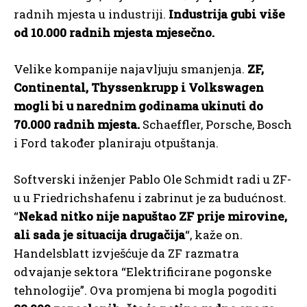
radnih mjesta u industriji.
Industrija gubi više
od 10.000 radnih mjesta mjesečno.
Velike kompanije najavljuju smanjenja.
ZF,
Continental, Thyssenkrupp i Volkswagen
mogli bi u narednim godinama ukinuti do
70.000 radnih mjesta.
Schaeffler, Porsche, Bosch
i Ford također planiraju otpuštanja.
Softverski inženjer Pablo Ole Schmidt radi u ZF-
u u Friedrichshafenu i zabrinut je za budućnost.
“
Nekad nitko nije napuštao ZF prije mirovine,
ali sada je situacija drugačija
“, kaže on.
Handelsblatt izvješćuje da ZF razmatra
odvajanje sektora “Elektrificirane pogonske
tehnologije”. Ova promjena bi mogla pogoditi