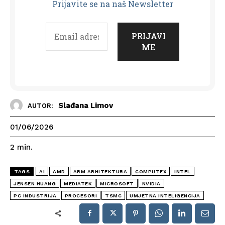
Prijavit
e se na naš Newsletter
Slađana Limov
AUTOR:
01/06/2026
2
min.
TAGS
AI
AMD
ARM ARHITEKTURA
COMPUTEX
INTEL
JENSEN HUANG
MEDIATEK
MICROSOFT
NVIDIA
PC INDUSTRIJA
PROCESORI
TSMC
UMJETNA INTELIGENCIJA