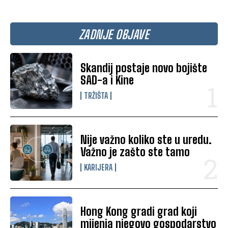
ZADNJE OBJAVE
Skandij postaje novo bojište
SAD-a i Kine
TRŽIŠTA
Nije važno koliko ste u uredu.
Važno je zašto ste tamo
KARIJERA
Hong Kong gradi grad koji
mijenja njegovo gospodarstvo