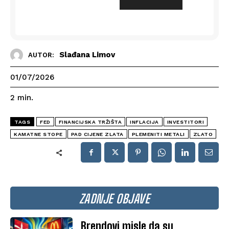
Slađana Limov
AUTOR:
01/07/2026
2
min.
TAGS
FED
FINANCIJSKA TRŽIŠTA
INFLACIJA
INVESTITORI
KAMATNE STOPE
PAD CIJENE ZLATA
PLEMENITI METALI
ZLATO
ZADNJE OBJAVE
Brendovi misle da su