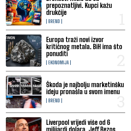
prepoznatljivi. Kupci kažu
drukčije
BREND
Europa traži novi izvor
kritičnog metala. BiH ima što
ponuditi
EKONOMIJA
Škoda je najbolju marketinšku
ideju pronašla u svom imenu
BREND
Liverpool vrijedi više od 6
milijardi dolara. Jeff Bezos