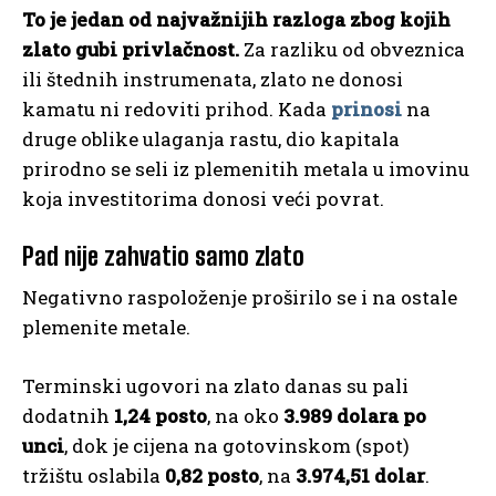
To je jedan od najvažnijih razloga zbog kojih
zlato gubi privlačnost.
Za razliku od obveznica
ili štednih instrumenata, zlato ne donosi
kamatu ni redoviti prihod. Kada
prinosi
na
druge oblike ulaganja rastu, dio kapitala
prirodno se seli iz plemenitih metala u imovinu
koja investitorima donosi veći povrat.
Pad nije zahvatio samo zlato
Negativno raspoloženje proširilo se i na ostale
plemenite metale.
Terminski ugovori na zlato danas su pali
dodatnih
1,24 posto
, na oko
3.989 dolara po
unci
, dok je cijena na gotovinskom (spot)
tržištu oslabila
0,82 posto
, na
3.974,51 dolar
.