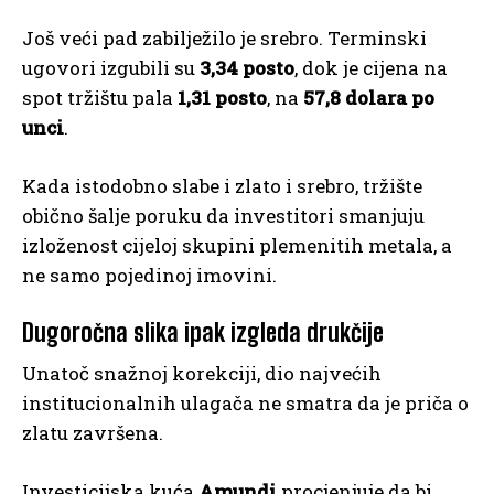
Još veći pad zabilježilo je srebro. Terminski
ugovori izgubili su
3,34 posto
, dok je cijena na
spot tržištu pala
1,31 posto
, na
57,8 dolara po
unci
.
Kada istodobno slabe i zlato i srebro, tržište
obično šalje poruku da investitori smanjuju
izloženost cijeloj skupini plemenitih metala, a
ne samo pojedinoj imovini.
Dugoročna slika ipak izgleda drukčije
Unatoč snažnoj korekciji, dio najvećih
institucionalnih ulagača ne smatra da je priča o
zlatu završena.
Investicijska kuća
Amundi
procjenjuje da bi