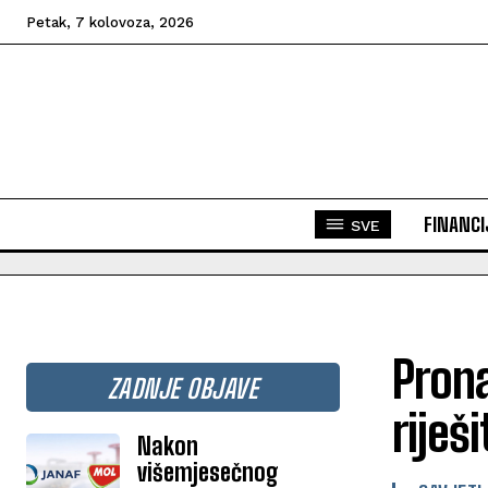
Petak, 7 kolovoza, 2026
FINANCI
SVE
Prona
ZADNJE OBJAVE
riješ
Nakon
višemjesečnog