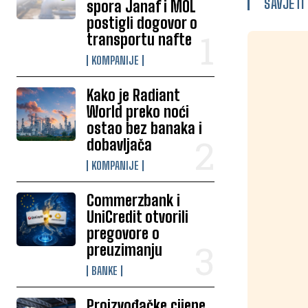
SAVJETI
spora Janaf i MOL
postigli dogovor o
transportu nafte
KOMPANIJE
Kako je Radiant
World preko noći
ostao bez banaka i
dobavljača
KOMPANIJE
Commerzbank i
UniCredit otvorili
pregovore o
preuzimanju
BANKE
Proizvođačke cijene