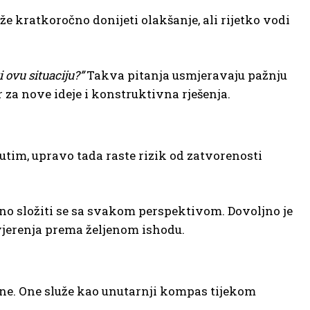
e kratkoročno donijeti olakšanje, ali rijetko vodi
 ovu situaciju?”
Takva pitanja usmjeravaju pažnju
za nove ideje i konstruktivna rješenja.
đutim, upravo tada raste rizik od zatvorenosti
bno složiti se sa svakom perspektivom. Dovoljno je
uvjerenja prema željenom ishodu.
sne. One služe kao unutarnji kompas tijekom