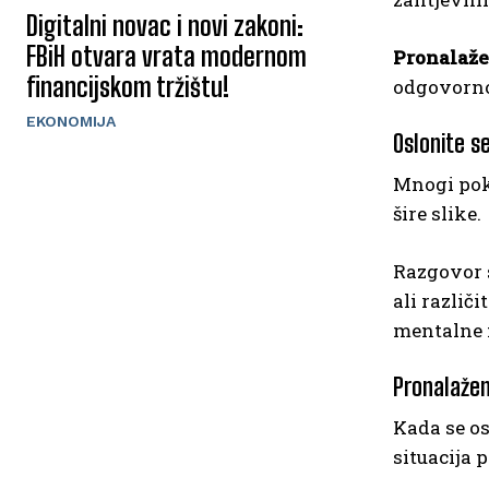
Digitalni novac i novi zakoni:
FBiH otvara vrata modernom
Pronalaže
financijskom tržištu!
odgovornos
EKONOMIJA
Oslonite se
Mnogi pok
šire slike.
Razgovor s
ali različ
mentalne f
Pronalažen
Kada se os
situacija 