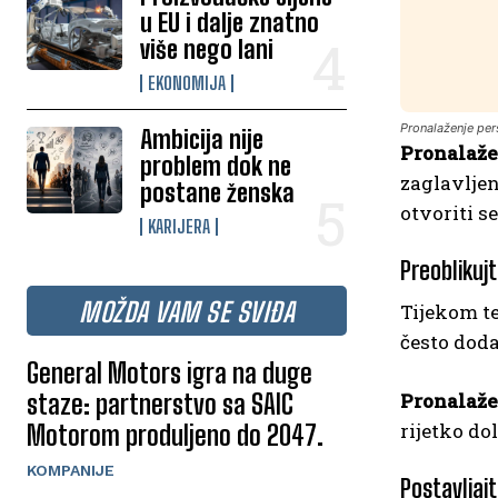
u EU i dalje znatno
više nego lani
EKONOMIJA
Pronalaženje pers
Ambicija nije
Pronalaže
problem dok ne
zaglavljen
postane ženska
otvoriti s
KARIJERA
Preoblikuj
MOŽDA VAM SE SVIĐA
Tijekom te
često doda
General Motors igra na duge
staze: partnerstvo sa SAIC
Pronalaže
rijetko do
Motorom produljeno do 2047.
KOMPANIJE
Postavljaj