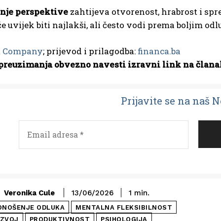
nje perspektive
zahtijeva otvorenost, hrabrost i sp
 uvijek biti najlakši, ali često vodi prema boljim o
t Company
; prijevod i prilagodba:
financa.ba
preuzimanja obvezno navesti izravni link na člana
Prijavit
e se na naš 
Veronika Cule
13/06/2026
1
min.
ONOŠENJE ODLUKA
MENTALNA FLEKSIBILNOST
AZVOJ
PRODUKTIVNOST
PSIHOLOGIJA