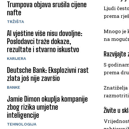
Trumpova objava srušila cijene
Ljudi čest
nafte
prema rješ
TRŽIŠTA
Mnogo je k
AI vještine više nisu dovoljne:
na mogućno
Poslodavci traže dokaze,
rezultate i stvarno iskustvo
Razvijajte 
KARIJERA
S godinama
Deutsche Bank: Eksplozivni rast
prema dru
zlata još nije završio
Znatiželja
BANKE
razmotriti
Jamie Dimon okuplja kompanije
zbog rizika umjetne
Živite u s
inteligencije
Vrijednost
TEHNOLOGIJA
zahtjevnih