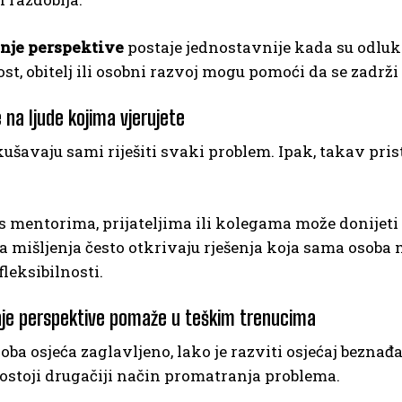
nje perspektive
postaje jednostavnije kada su odluke
t, obitelj ili osobni razvoj mogu pomoći da se zadrži
 na ljude kojima vjerujete
ušavaju sami riješiti svaki problem. Ipak, takav pr
 mentorima, prijateljima ili kolegama može donijeti v
ita mišljenja često otkrivaju rješenja koja sama osob
leksibilnosti.
je perspektive pomaže u teškim trenucima
oba osjeća zaglavljeno, lako je razviti osjećaj beznađa 
postoji drugačiji način promatranja problema.