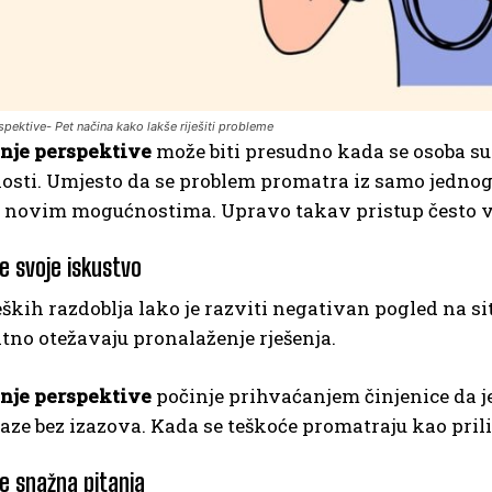
pektive- Pet načina kako lakše riješiti probleme
nje perspektive
može biti presudno kada se osoba su
osti. Umjesto da se problem promatra iz samo jednog 
e novim mogućnostima. Upravo takav pristup često vod
te svoje iskustvo
ških razdoblja lako je razviti negativan pogled na sit
tno otežavaju pronalaženje rješenja.
nje perspektive
počinje prihvaćanjem činjenice da je
laze bez izazova. Kada se teškoće promatraju kao prilik
te snažna pitanja