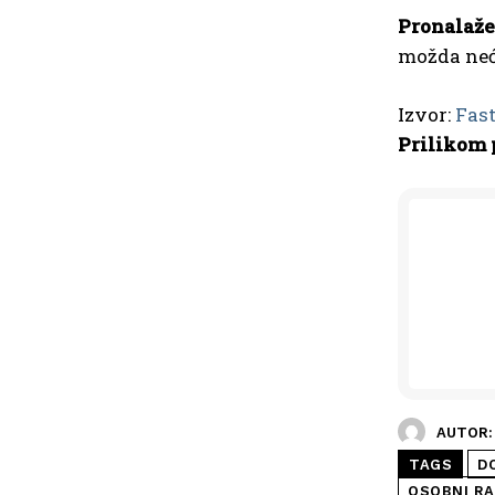
Pronalaže
možda neće
Izvor:
Fas
Prilikom 
AUTOR:
TAGS
D
OSOBNI R