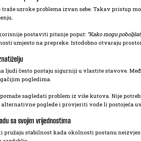
o traže uzroke problema izvan sebe. Takav pristup mož
enju.
orisnije postaviti pitanje poput:
“Kako mogu poboljšati
sti umjesto na prepreke. Istodobno otvaraju prostor 
znatiželju
 ljudi često postaju sigurniji u vlastite stavove. Me
gačijim pogledima.
 pomaže sagledati problem iz više kutova. Nije potre
 alternativne poglede i provjeriti vode li postojeća 
kladu sa svojim vrijednostima
i pružaju stabilnost kada okolnosti postanu neizvje
 razdoblja.