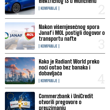
električnog i3 u Münchenu
KOMPANIJE
Nakon višemjesečnog spora
Janaf i MOL postigli dogovor o
transportu nafte
KOMPANIJE
Kako je Radiant World preko
noći ostao bez banaka i
dobavljača
KOMPANIJE
Commerzbank i UniCredit
otvorili pregovore o
preuzimanju