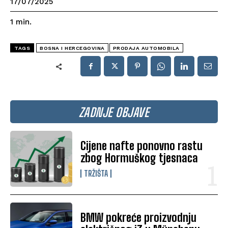
17/07/2025
1
min.
TAGS
BOSNA I HERCEGOVINA
PRODAJA AUTOMOBILA
ZADNJE OBJAVE
Cijene nafte ponovno rastu
zbog Hormuškog tjesnaca
TRŽIŠTA
BMW pokreće proizvodnju