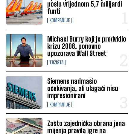
poslu vrijednom 5,7 milijardi
funti
KOMPANIJE
Michael Burry koji je predvidio
krizu 2008. ponovno
upozorava Wall Street
TRŽIŠTA
Siemens nadmašio
očekivanja, ali ulagači nisu
impresionirani
KOMPANIJE
Zašto zajednička obrana jena
mijenja pravila igre na