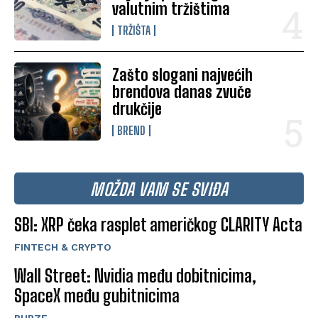
valutnim tržištima
TRŽIŠTA
Zašto slogani najvećih
brendova danas zvuče
drukčije
BREND
MOŽDA VAM SE SVIĐA
SBI: XRP čeka rasplet američkog CLARITY Acta
FINTECH & CRYPTO
Wall Street: Nvidia među dobitnicima,
SpaceX među gubitnicima