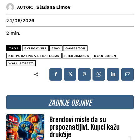
Slađana Limov
AUTOR:
24/06/2026
2
min.
TAGS
E-TRGOVINA
EBAY
GAMESTOP
KORPORATIVNA STRATEGIJA
PREUZIMANJA
RYAN COHEN
WALL STREET
ZADNJE OBJAVE
Brendovi misle da su
prepoznatljivi. Kupci kažu
drukčije