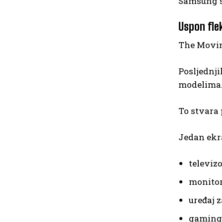
Samsung sa
Uspon flek
The Moving
Posljednji
modelima
To stvara 
Jedan ekr
televiz
monitor
uređaj 
gaming