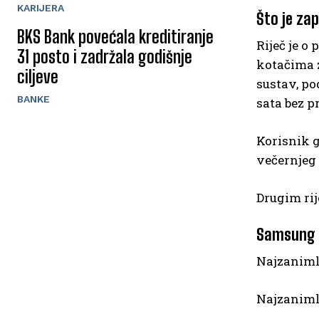
KARIJERA
Što je za
BKS Bank povećala kreditiranje
Riječ je o
31 posto i zadržala godišnje
kotačima 
ciljeve
sustav, po
BANKE
sata bez p
Korisnik g
večernjeg 
Drugim rij
Samsung o
Najzanimlj
Najzanimlji