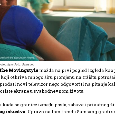
ingstyle; Foto: Samsung
The Movingstyle
možda na prvi pogled izgleda kao jo
 koji otkriva mnogo širu promjenu na tržištu potroš
rodati novi televizor nego odgovoriti na pitanje kako
 koriste ekrane u svakodnevnom životu.
kada se granice između posla, zabave i privatnog živ
og iskustva
. Upravo na tom trendu Samsung gradi sv