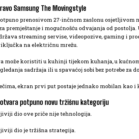
pravo Samsung The Movingstyle
 potpuno prenosivom 27-inčnom zaslonu osjetljivom n
za premještanje i mogućnošću odvajanja od postolja.
država streaming servise, videopozive, gaming i prod
riključka na električnu mrežu.
a može koristiti u kuhinji tijekom kuhanja, u kućnom
gledanja sadržaja ili u spavaćoj sobi bez potrebe za 
ečima, ekran prvi put postaje jednako mobilan kao i 
tvara potpuno novu tržišnu kategoriju
iviji dio ove priče nije tehnologija.
viji dio je tržišna strategija.