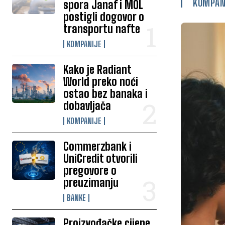
KOMPAN
spora Janaf i MOL
postigli dogovor o
transportu nafte
KOMPANIJE
Kako je Radiant
World preko noći
ostao bez banaka i
dobavljača
KOMPANIJE
Commerzbank i
UniCredit otvorili
pregovore o
preuzimanju
BANKE
Proizvođačke cijene