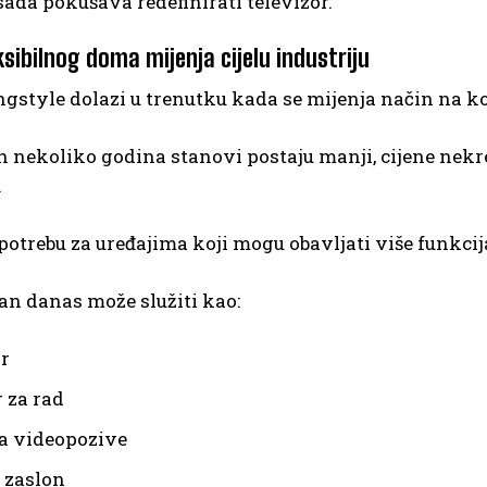
da pokušava redefinirati televizor.
sibilnog doma mijenja cijelu industriju
style dolazi u trenutku kada se mijenja način na koji
h nekoliko godina stanovi postaju manji, cijene nekre
.
potrebu za uređajima koji mogu obavljati više funkci
an danas može služiti kao:
or
 za rad
za videopozive
 zaslon