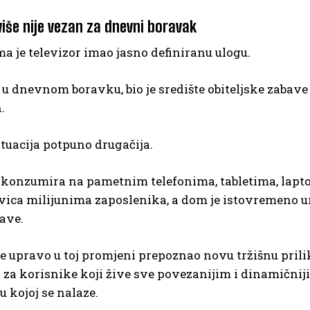
više nije vezan za dnevni boravak
ma je televizor imao jasno definiranu ulogu.
 u dnevnom boravku, bio je središte obiteljske zabav
.
ituacija potpuno drugačija.
 konzumira na pametnim telefonima, tabletima, lapt
ca milijunima zaposlenika, a dom je istovremeno ured
ave.
e upravo u toj promjeni prepoznao novu tržišnu pri
n za korisnike koji žive sve povezanijim i dinamičnij
u kojoj se nalaze.