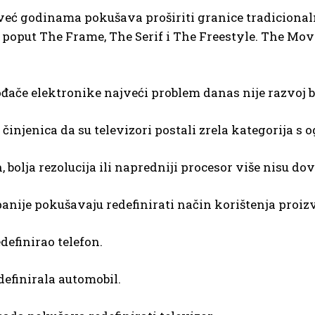
ć godinama pokušava proširiti granice tradicionalnog
poput The Frame, The Serif i The Freestyle. The Mov
đače elektronike najveći problem danas nije razvoj b
 činjenica da su televizori postali zrela kategorija s
, bolja rezolucija ili napredniji procesor više nisu d
nije pokušavaju redefinirati način korištenja proiz
edefinirao telefon.
edefinirala automobil.