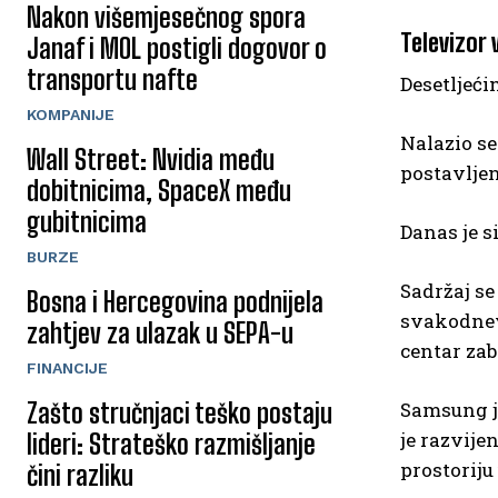
Nakon višemjesečnog spora
Televizor 
Janaf i MOL postigli dogovor o
transportu nafte
Desetljeći
KOMPANIJE
Nalazio se
Wall Street: Nvidia među
postavljen
dobitnicima, SpaceX među
gubitnicima
Danas je s
BURZE
Sadržaj se
Bosna i Hercegovina podnijela
svakodnevi
zahtjev za ulazak u SEPA-u
centar zab
FINANCIJE
Samsung j
Zašto stručnjaci teško postaju
je razvije
lideri: Strateško razmišljanje
prostoriju 
čini razliku