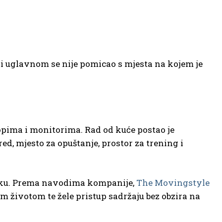
e i uglavnom se nije pomicao s mjesta na kojem je
opima i monitorima. Rad od kuće postao je
, mjesto za opuštanje, prostor za trening i
liku. Prema navodima kompanije,
The Movingstyle
im životom te žele pristup sadržaju bez obzira na