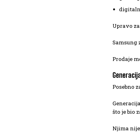
digitaln
Upravo zat
Samsung z
Prodaje mo
Generacija
Posebno za
Generacija
što je bio
Njima nije