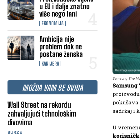
u EU i dalje znatno
više nego lani
EKONOMIJA
Ambicija nije
problem dok ne
postane ženska
KARIJERA
Samsung The Mov
Samsung 
MOŽDA VAM SE SVIĐA
proizvodu
pokušava p
Wall Street na rekordu
sadržaj i
zahvaljujući tehnološkim
divovima
U vremenu 
BURZE
korisničk