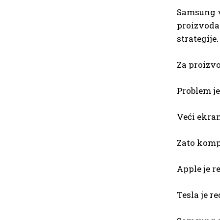
Samsung ve
proizvoda 
strategije.
Za proizvo
Problem je
Veći ekran
Zato kompa
Apple je r
Tesla je r