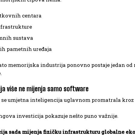
tkovnih centara
nfrastrukture
mnih sustava
h pametnih uređaja
ato memorijska industrija ponovno postaje jedan od 
.
cija više ne mijenja samo software
e umjetna inteligencija uglavnom promatrala kroz so
gova investicija pokazuje nešto puno važnije.
cija sada mijenja fizičku infrastrukturu globalne e