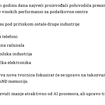
ih godinu dana najveći proizvođači poluvodiča preus
e visokih performansi za podatkovne centre.
su pod pritiskom ostale druge industrije:
 telefoni
sna računala
ilska industrija
čka elektronika
 nova tvornica fokusirat će se upravo na takozvane 
AND memoriju.
vuči manje atraktivno od AI procesora, ali upravo ti 