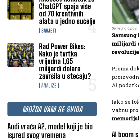
ChatGPT spaja više
od 70 kreativnih
alata u jedno sučelje
Samsung čipovi
SAVJETI
Samsung E
milijardi
Rad Power Bikes:
revolucije
Kako je tvrtka
vrijedna 1,65
milijardi dolara
Prema doku
završila u stečaju?
proizvodnj
AI podatk
ANALIZE
Iako se fo
MOŽDA VAM SE SVIĐA
važnu pro
memorijske
Audi vraća A2, model koji je bio
AI boom s
ispred svog vremena