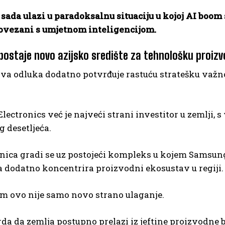
 sada ulazi u paradoksalnu situaciju u kojoj AI boom
ovezani s umjetnom inteligencijom.
postaje novo azijsko središte za tehnološku proizv
a odluka dodatno potvrđuje rastuću stratešku važn
ectronics već je najveći strani investitor u zemlji, s
g desetljeća.
ica gradi se uz postojeći kompleks u kojem Samsung 
 dodatno koncentrira proizvodni ekosustav u regiji.
am ovo nije samo novo strano ulaganje.
rda da zemlja postupno prelazi iz jeftine proizvodne