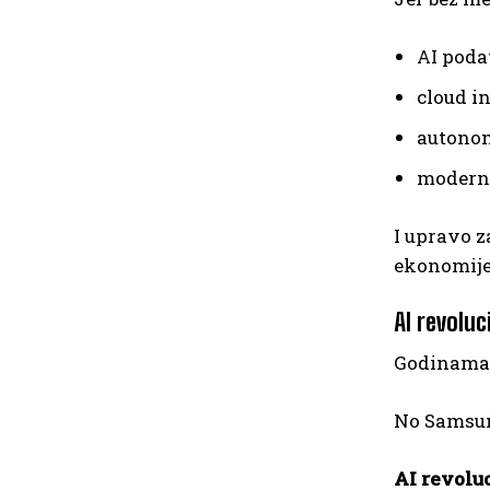
AI poda
cloud i
autono
moderni
I upravo z
ekonomije
AI revolu
Godinama s
No Samsun
AI revolu