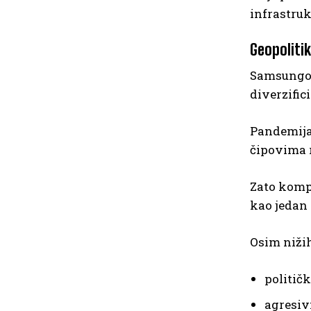
infrastruk
Geopoliti
Samsungov
diverzific
Pandemija,
čipovima 
Zato kompa
kao jedan 
Osim nižih
političk
agresiv