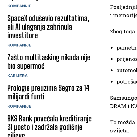
KOMPANIJE
Posljednj
i memorij
SpaceX oduševio rezultatima,
ali AI ulaganja zabrinula
Zbog toga 
investitore
KOMPANIJE
pametni
Zašto multitasking nikada nije
prijeno
bio supermoć
automob
KARIJERA
potroša
Prologis preuzima Segro za 14
milijardi funti
Samsungova
DRAM i N
KOMPANIJE
BKS Bank povećala kreditiranje
To možda z
31 posto i zadržala godišnje
svijeta.
ciljeve