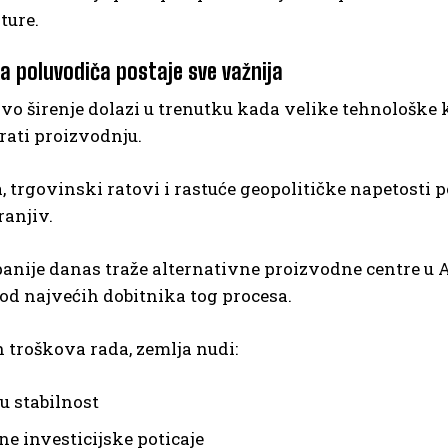
ture.
ka poluvodiča postaje sve važnija
o širenje dolazi u trenutku kada velike tehnološke 
irati proizvodnju.
 trgovinski ratovi i rastuće geopolitičke napetosti p
ranjiv.
nije danas traže alternativne proizvodne centre u Az
od najvećih dobitnika tog procesa.
 troškova rada, zemlja nudi:
u stabilnost
ne investicijske poticaje