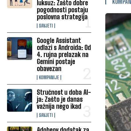
KOMPAN
luksuz: Zašto dobre
pogodnosti postaju
poslovna strategija
SAVJETI
Google Assistant
odlazi s Androida: Od
4. rujna prelazak na
Gemini postaje
obavezan
KOMPANIJE
Stručnost u doba AI-
ja: Zašto je danas
važnija nego ikad
SAVJETI
Adobeov dodatak za