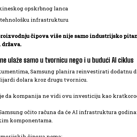
 kineskog opskrbnog lanca
 tehnološku infrastrukturu
proizvodnju čipova više nije samo industrijsko pit
 država.
e ulaže samo u tvornicu nego i u budući AI ciklus
mentima, Samsung planira reinvestirati dodatnu dobi
lijardi dolara kroz drugu tvornicu.
e da kompanija ne vidi ovu investiciju kao kratkoro
 Samsung očito računa da će AI infrastruktura godin
kim komponentama.
emorijskih čipova nema: