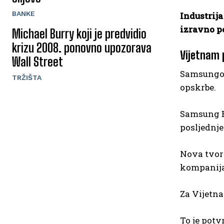
BANKE
Industrija
izravno p
Michael Burry koji je predvidio
krizu 2008. ponovno upozorava
Vijetnam 
Wall Street
Samsungov
TRŽIŠTA
opskrbe.
Samsung El
posljednje
Nova tvorn
kompanija
Za Vijetn
To je potv