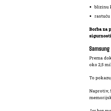
blizinu
rastuću
Borba za 
sigurnosti
Samsung n
Prema doku
oko 2,5 mi
To pokazuj
Naprotiv,
memorijs
Jer bez m