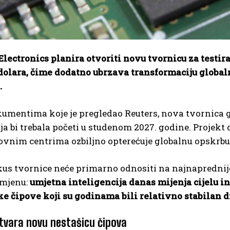
lectronics planira otvoriti novu tvornicu za testir
 dolara, čime dodatno ubrzava transformaciju globa
.
mentima koje je pregledao Reuters, nova tvornica gr
a bi trebala početi u studenom 2027. godine. Projekt
ovnim centrima ozbiljno opterećuje globalnu opskr
kus tvornice neće primarno odnositi na najnaprednije
mjenu:
umjetna inteligencija danas mijenja cijelu ind
 čipove koji su godinama bili relativno stabilan di
tvara novu nestašicu čipova