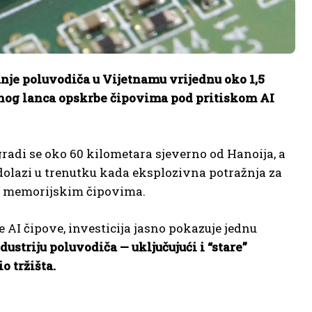
anje poluvodiča u Vijetnamu vrijednu oko 1,5
lnog lanca opskrbe čipovima pod pritiskom AI
adi se oko 60 kilometara sjeverno od Hanoija, a
 dolazi u trenutku kada eksplozivna potražnja za
bu memorijskim čipovima.
 AI čipove, investicija jasno pokazuje jednu
ustriju poluvodiča — uključujući i “stare”
o tržišta.