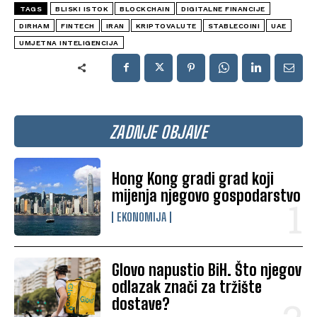
TAGS
BLISKI ISTOK
BLOCKCHAIN
DIGITALNE FINANCIJE
DIRHAM
FINTECH
IRAN
KRIPTOVALUTE
STABLECOINI
UAE
UMJETNA INTELIGENCIJA
ZADNJE OBJAVE
Hong Kong gradi grad koji
mijenja njegovo gospodarstvo
EKONOMIJA
Glovo napustio BiH. Što njegov
odlazak znači za tržište
dostave?