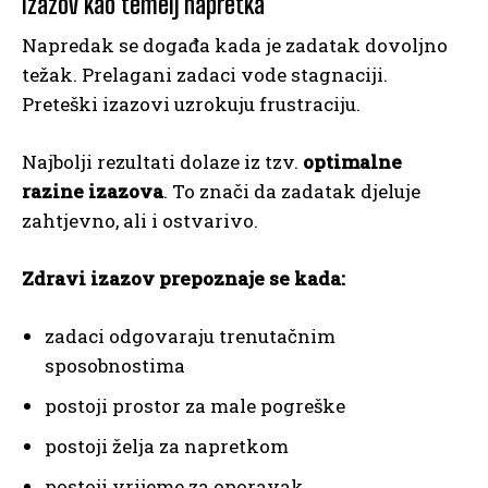
Izazov kao temelj napretka
Napredak se događa kada je zadatak dovoljno
težak. Prelagani zadaci vode stagnaciji.
Preteški izazovi uzrokuju frustraciju.
Najbolji rezultati dolaze iz tzv.
optimalne
razine izazova
. To znači da zadatak djeluje
zahtjevno, ali i ostvarivo.
Zdravi izazov prepoznaje se kada:
zadaci odgovaraju trenutačnim
sposobnostima
postoji prostor za male pogreške
postoji želja za napretkom
postoji vrijeme za oporavak