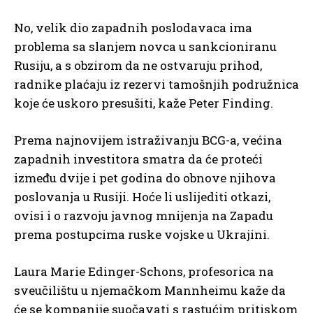
No, velik dio zapadnih poslodavaca ima
problema sa slanjem novca u sankcioniranu
Rusiju, a s obzirom da ne ostvaruju prihod,
radnike plaćaju iz rezervi tamošnjih podružnica
koje će uskoro presušiti, kaže Peter Finding.
Prema najnovijem istraživanju BCG-a, većina
zapadnih investitora smatra da će proteći
između dvije i pet godina do obnove njihova
poslovanja u Rusiji. Hoće li uslijediti otkazi,
ovisi i o razvoju javnog mnijenja na Zapadu
prema postupcima ruske vojske u Ukrajini.
Laura Marie Edinger-Schons, profesorica na
sveučilištu u njemačkom Mannheimu kaže da
će se kompanije suočavati s rastućim pritiskom