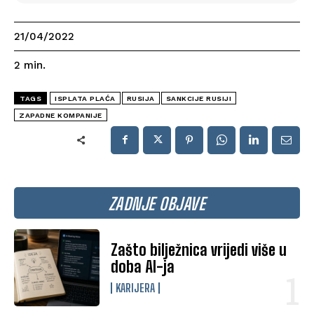
21/04/2022
2
min.
TAGS
ISPLATA PLAĆA
RUSIJA
SANKCIJE RUSIJI
ZAPADNE KOMPANIJE
ZADNJE OBJAVE
Zašto bilježnica vrijedi više u
doba AI-ja
KARIJERA