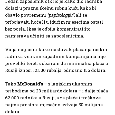
Jedan zaposlenik otkrio je kako dio radnika
dolazi u praznu Ikeinu robnu kuću kako bi
obavio povremenu
“papirologiju”
, ali se
pribojavaju hoće li u idućim mjesecima ostati
bez posla. Ikea je odbila komentirati što
namjerava učiniti sa zaposlenicima.
Valja naglasiti kako nastavak plaćanja ruskih
radnika velikim zapadnim kompanijama nije
preveliki teret, s obzirom da minimalna plaća u
Rusiji iznosi 12.500 rubalja, odnosno 156 dolara.
Tako
McDonald’s
– s lanjskim ukupnim
prihodima od 23 milijarde dolara – i dalje plaća
62.000 radnika u Rusiji, a za plaće i troškove
najma prostora mjesečno izdvaja 50 milijuna
dolara.