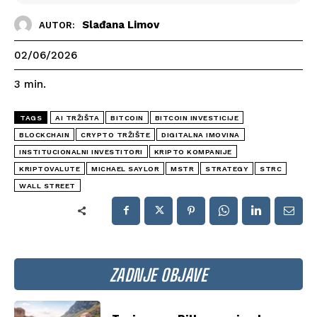
Slađana Limov
AUTOR:
02/06/2026
3
min.
TAGS
AI TRŽIŠTA
BITCOIN
BITCOIN INVESTICIJE
BLOCKCHAIN
CRYPTO TRŽIŠTE
DIGITALNA IMOVINA
INSTITUCIONALNI INVESTITORI
KRIPTO KOMPANIJE
KRIPTOVALUTE
MICHAEL SAYLOR
MSTR
STRATEGY
STRC
WALL STREET
ZADNJE OBJAVE