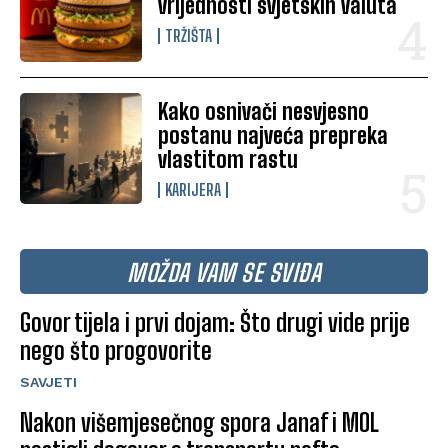
vrijednosti svjetskih valuta
TRŽIŠTA
Kako osnivači nesvjesno
postanu najveća prepreka
vlastitom rastu
KARIJERA
MOŽDA VAM SE SVIĐA
Govor tijela i prvi dojam: Što drugi vide prije
nego što progovorite
SAVJETI
Nakon višemjesečnog spora Janaf i MOL