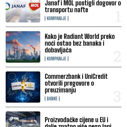
Janaf i MOL postigli dogovor o
transportu nafte
KOMPANIJE
Kako je Radiant World preko
noći ostao bez banaka i
dobavljača
KOMPANIJE
Commerzbank i UniCredit
otvorili pregovore o
preuzimanju
BANKE
Proizvođačke cijene u EU i
dalje znatno više nego lani