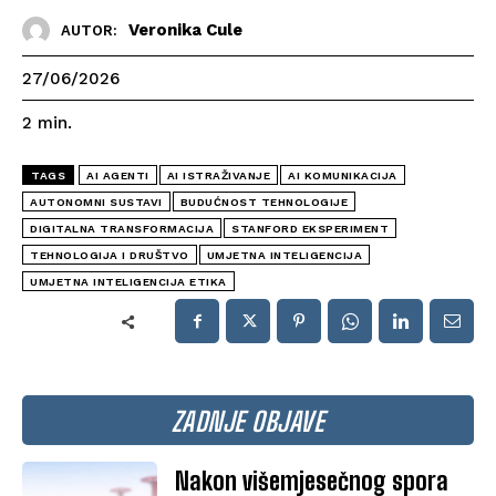
Veronika Cule
AUTOR:
27/06/2026
2
min.
TAGS
AI AGENTI
AI ISTRAŽIVANJE
AI KOMUNIKACIJA
AUTONOMNI SUSTAVI
BUDUĆNOST TEHNOLOGIJE
DIGITALNA TRANSFORMACIJA
STANFORD EKSPERIMENT
TEHNOLOGIJA I DRUŠTVO
UMJETNA INTELIGENCIJA
UMJETNA INTELIGENCIJA ETIKA
ZADNJE OBJAVE
Nakon višemjesečnog spora