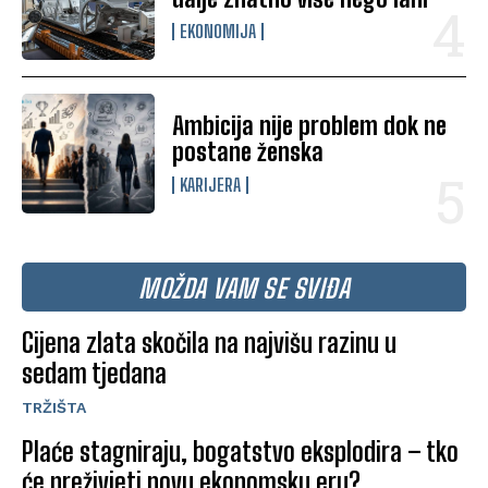
EKONOMIJA
Ambicija nije problem dok ne
postane ženska
KARIJERA
MOŽDA VAM SE SVIĐA
Cijena zlata skočila na najvišu razinu u
sedam tjedana
TRŽIŠTA
Plaće stagniraju, bogatstvo eksplodira – tko
će preživjeti novu ekonomsku eru?