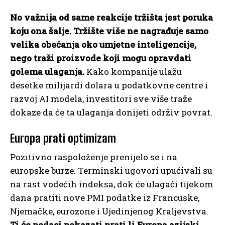
No važnija od same reakcije tržišta jest poruka
koju ona šalje. Tržište više ne nagrađuje samo
velika obećanja oko umjetne inteligencije,
nego traži proizvode koji mogu opravdati
golema ulaganja.
Kako kompanije ulažu
desetke milijardi dolara u podatkovne centre i
razvoj AI modela, investitori sve više traže
dokaze da će ta ulaganja donijeti održiv povrat.
Europa prati optimizam
Pozitivno raspoloženje prenijelo se i na
europske burze. Terminski ugovori upućivali su
na rast vodećih indeksa, dok će ulagači tijekom
dana pratiti nove PMI podatke iz Francuske,
Njemačke, eurozone i Ujedinjenog Kraljevstva.
Ti će podaci pokazati prati li Europa azijski