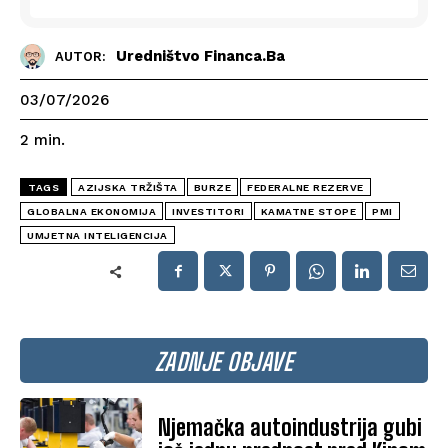
Uredništvo Financa.ba
AUTOR:
03/07/2026
2
min.
TAGS
AZIJSKA TRŽIŠTA
BURZE
FEDERALNE REZERVE
GLOBALNA EKONOMIJA
INVESTITORI
KAMATNE STOPE
PMI
UMJETNA INTELIGENCIJA
ZADNJE OBJAVE
Njemačka autoindustrija gubi