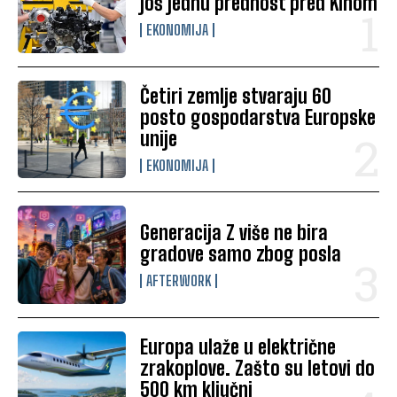
još jednu prednost pred Kinom
EKONOMIJA
Četiri zemlje stvaraju 60
posto gospodarstva Europske
unije
EKONOMIJA
Generacija Z više ne bira
gradove samo zbog posla
AFTERWORK
Europa ulaže u električne
zrakoplove. Zašto su letovi do
500 km ključni