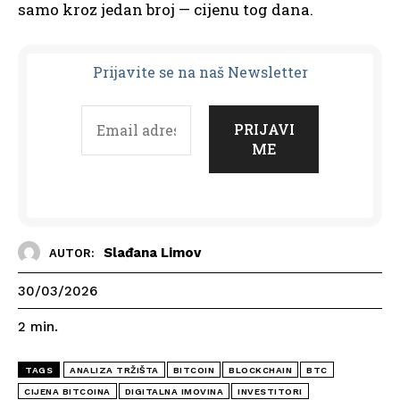
samo kroz jedan broj — cijenu tog dana.
Prijavit
e se na naš Newsletter
Slađana Limov
AUTOR:
30/03/2026
2
min.
TAGS
ANALIZA TRŽIŠTA
BITCOIN
BLOCKCHAIN
BTC
CIJENA BITCOINA
DIGITALNA IMOVINA
INVESTITORI