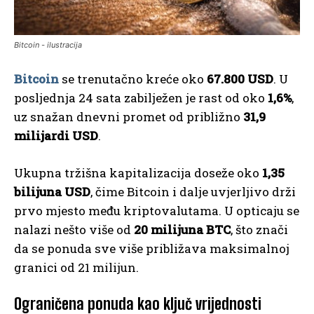
Bitcoin - ilustracija
Bitcoin
se trenutačno kreće oko
67.800 USD
. U
posljednja 24 sata zabilježen je rast od oko
1,6%
,
uz snažan dnevni promet od približno
31,9
milijardi USD
.
Ukupna tržišna kapitalizacija doseže oko
1,35
bilijuna USD
, čime Bitcoin i dalje uvjerljivo drži
prvo mjesto među kriptovalutama. U opticaju se
nalazi nešto više od
20 milijuna BTC
, što znači
da se ponuda sve više približava maksimalnoj
granici od 21 milijun.
Ograničena ponuda kao ključ vrijednosti