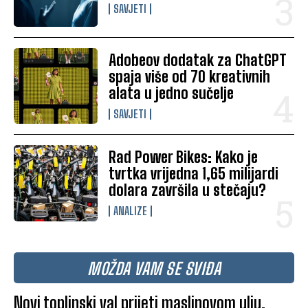
SAVJETI
Adobeov dodatak za ChatGPT
spaja više od 70 kreativnih
alata u jedno sučelje
SAVJETI
Rad Power Bikes: Kako je
tvrtka vrijedna 1,65 milijardi
dolara završila u stečaju?
ANALIZE
MOŽDA VAM SE SVIĐA
Novi toplinski val prijeti maslinovom ulju.