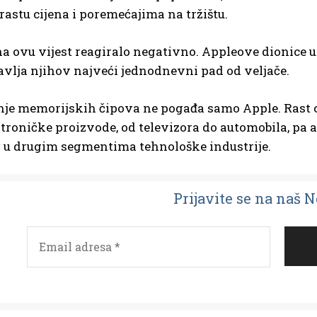
stu cijena i poremećajima na tržištu.
 na ovu vijest reagiralo negativno. Appleove dionice u 
avlja njihov najveći jednodnevni pad od veljače.
nje memorijskih čipova ne pogađa samo Apple. Rast c
troničke proizvode, od televizora do automobila, pa a
i u drugim segmentima tehnološke industrije.
Prijavit
e se na naš 