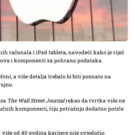
h računala i iPad tableta, navodeći kako je riječ
pova i komponenti za pohranu podataka.
oni, a više detalja trebalo bi biti poznato na
ujnu.
 za
The Wall Street Journal
rekao da tvrtka više ne
učnih komponenti, čiju potražnju dodatno potiče
 više od 40 godina karijere nije svjedočio