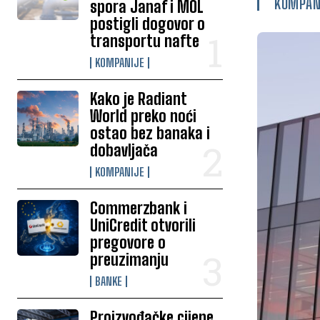
KOMPAN
spora Janaf i MOL
postigli dogovor o
transportu nafte
KOMPANIJE
Kako je Radiant
World preko noći
ostao bez banaka i
dobavljača
KOMPANIJE
Commerzbank i
UniCredit otvorili
pregovore o
preuzimanju
BANKE
Proizvođačke cijene