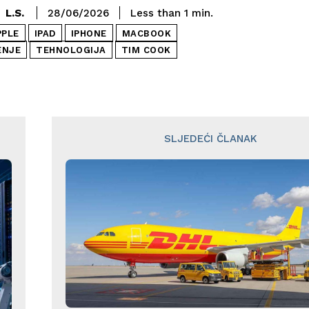
L.S.
28/06/2026
Less than 1
min.
PPLE
IPAD
IPHONE
MACBOOK
ENJE
TEHNOLOGIJA
TIM COOK
SLJEDEĆI ČLANAK