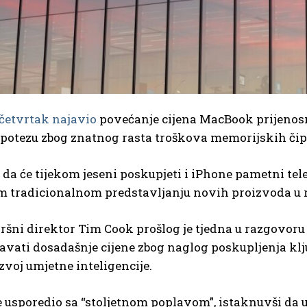
 četvrtak najavio
povećanje cijena MacBook prijenosni
potezu zbog znatnog rasta troškova memorijskih či
 da će tijekom jeseni poskupjeti i iPhone pametni telef
 tradicionalnom predstavljanju novih proizvoda u r
ršni direktor Tim Cook prošlog je tjedna u razgovoru
vati dosadašnje cijene zbog naglog poskupljenja klj
zvoj umjetne inteligencije.
je usporedio sa “stoljetnom poplavom”, istaknuvši da u