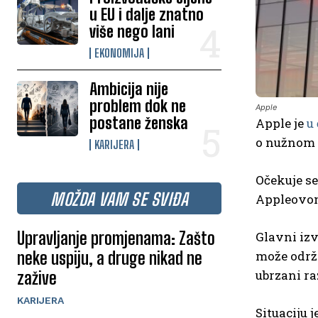
u EU i dalje znatno
više nego lani
EKONOMIJA
Ambicija nije
problem dok ne
Apple
postane ženska
Apple je
u
o nužnom 
KARIJERA
Očekuje se
MOŽDA VAM SE SVIĐA
Appleovom
Upravljanje promjenama: Zašto
Glavni izv
neke uspiju, a druge nikad ne
može održa
ubrzani ra
zažive
KARIJERA
Situaciju 