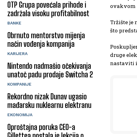
OTP Grupa povećala prihode i
ovakvom ra
zadržala visoku profitabilnost
Tržište je
BANKE
što predst
Obrnuto mentorstvo mijenja
način vođenja kompanija
Poskuplje
KARIJERA
druge elek
nastaviti 
Nintendo nadmašio očekivanja
unatoč padu prodaje Switcha 2
KOMPANIJE
Rekordno nizak Dunav ugasio
mađarsku nuklearnu elektranu
EKONOMIJA
Oproštajna poruka CEO-a
Gillettea postala je lekcija o