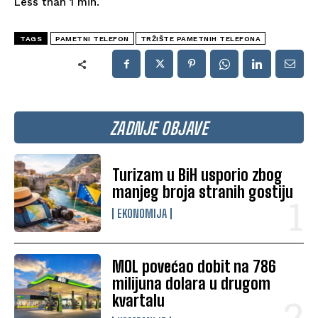
Less than 1
min.
TAGS
PAMETNI TELEFON
TRŽIŠTE PAMETNIH TELEFONA
ZADNJE OBJAVE
Turizam u BiH usporio zbog
manjeg broja stranih gostiju
EKONOMIJA
MOL povećao dobit na 786
milijuna dolara u drugom
kvartalu