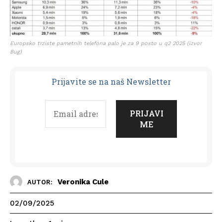
Europsko trziste pametnih telefona palo je za 9 posto u q2 2025 (izvor
Bug)
Prijavit
e se na naš Newsletter
Veronika Cule
AUTOR:
02/09/2025