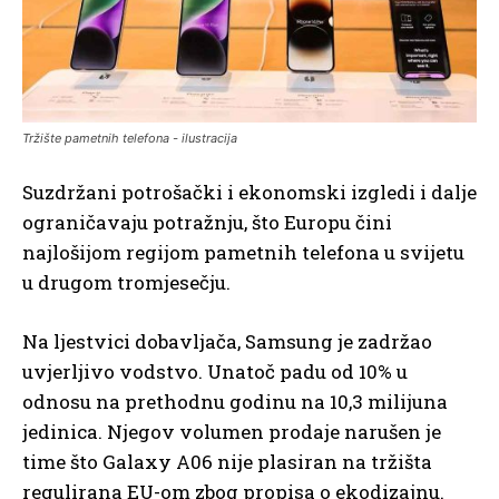
Tržište pametnih telefona - ilustracija
Suzdržani potrošački i ekonomski izgledi i dalje
ograničavaju potražnju, što Europu čini
najlošijom regijom pametnih telefona u svijetu
u drugom tromjesečju.
Na ljestvici dobavljača, Samsung je zadržao
uvjerljivo vodstvo. Unatoč padu od 10% u
odnosu na prethodnu godinu na 10,3 milijuna
jedinica. Njegov volumen prodaje narušen je
time što Galaxy A06 nije plasiran na tržišta
regulirana EU-om zbog propisa o ekodizajnu.