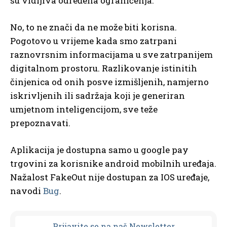
su vidljiva određena ograničenja.
No, to ne znači da ne može biti korisna.
Pogotovo u vrijeme kada smo zatrpani
raznovrsnim informacijama u sve zatrpanijem
digitalnom prostoru. Razlikovanje istinitih
činjenica od onih posve izmišljenih, namjerno
iskrivljenih ili sadržaja koji je generiran
umjetnom inteligencijom, sve teže
prepoznavati.
Aplikacija je dostupna samo u google pay
trgovini za korisnike android mobilnih uređaja.
Nažalost FakeOut nije dostupan za IOS uređaje,
navodi
Bug
.
Prijavit
e se na naš Newsletter