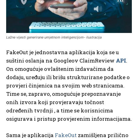
Lažne vijesti generirane umjetnom inteligencijom- ilustracija
FakeOut je jednostavna aplikacija koja se u
suštini oslanja na Googleov ClaimReview
API
.
On omogućuje ovlaštenim izdavačima da
dodaju, uređuju ili brišu strukturirane podatke o
provjeri činjenica na svojim web stranicama.
Time se, zapravo, omogućuje prepoznavanje
onih izvora koji provjeravaju točnost
određenih tvrdnji , a time se korisnicima
osigurava i pristup provjerenim informacijama.
Sama je aplikacija
FakeOut
zamišljena prilično