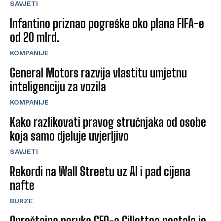
SAVJETI
Infantino priznao pogreške oko plana FIFA-e
od 20 mlrd.
KOMPANIJE
General Motors razvija vlastitu umjetnu
inteligenciju za vozila
KOMPANIJE
Kako razlikovati pravog stručnjaka od osobe
koja samo djeluje uvjerljivo
SAVJETI
Rekordi na Wall Streetu uz AI i pad cijena
nafte
BURZE
Oproštajna poruka CEO-a Gillettea postala je