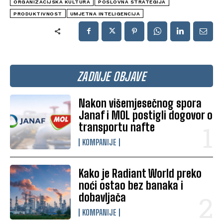
ORGANIZACIJSKA KULTURA
POSLOVNA STRATEGIJA
PRODUKTIVNOST
UMJETNA INTELIGENCIJA
ZADNJE OBJAVE
Nakon višemjesečnog spora
Janaf i MOL postigli dogovor o
transportu nafte
KOMPANIJE
Kako je Radiant World preko
noći ostao bez banaka i
dobavljača
KOMPANIJE