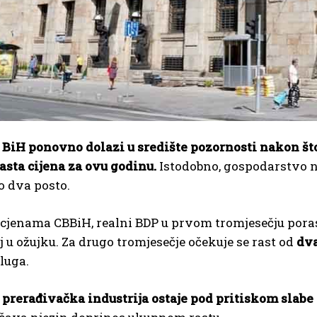
 BiH ponovno dolazi u središte pozornosti nakon št
asta cijena za ovu godinu.
Istodobno, gospodarstvo n
o dva posto.
cjenama CBBiH, realni BDP u prvom tromjesečju pora
j u ožujku. Za drugo tromjesečje očekuje se rast od
dva
luga.
,
prerađivačka industrija ostaje pod pritiskom slabe