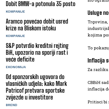
što ogran
Dobit BMW-a potonula 35 posto
Usluge no
KOMPANIJE
Aramco povećao dobit usred
Trgovina, 
krize na Bliskom istoku
industrijs
kojima po
KOMPANIJE
S&P potvrdio kreditni rejting
To pokazuj
BiH, upozorio na sporiji rast i
veće deficite
Inflacija 
EKONOMIJA
Za razliku
Od sponzorskih ugovora do
CBBiH sada
vlasničkih udjela: kako Mark
inflacija 
Patricof pretvara sportske
zvijezde u investitore
Pritisci b
BREND