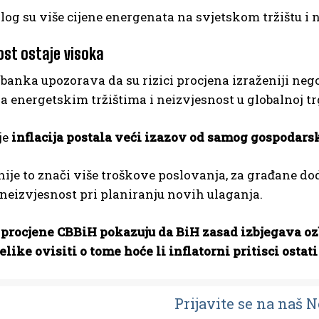
log su više cijene energenata na svjetskom tržištu i 
ost ostaje visoka
banka upozorava da su rizici procjena izraženiji neg
a energetskim tržištima i neizvjesnost u globalnoj t
je
inflacija postala veći izazov od samog gospodars
je to znači više troškove poslovanja, za građane do
eizvjesnost pri planiranju novih ulaganja.
 procjene CBBiH pokazuju da BiH zasad izbjegava ozb
like ovisiti o tome hoće li inflatorni pritisci ostat
Prijavit
e se na naš 