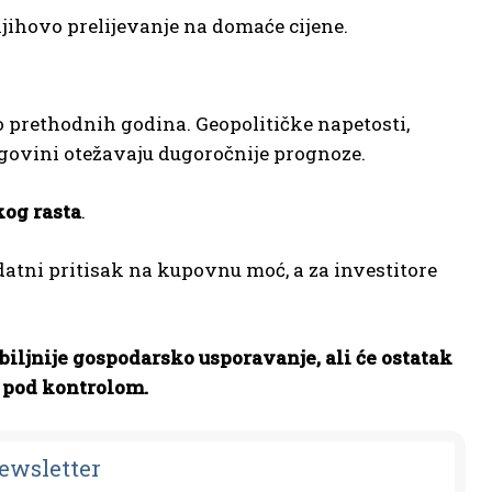
njihovo prelijevanje na domaće cijene.
o prethodnih godina. Geopolitičke napetosti,
rgovini otežavaju dugoročnije prognoze.
kog rasta
.
datni pritisak na kupovnu moć, a za investitore
iljnije gospodarsko usporavanje, ali će ostatak
i pod kontrolom.
Newsletter