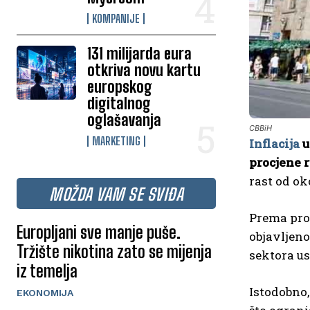
KOMPANIJE
131 milijarda eura
otkriva novu kartu
europskog
digitalnog
oglašavanja
CBBiH
MARKETING
Inflacija
u
procjene r
rast od ok
MOŽDA VAM SE SVIĐA
Prema pro
Europljani sve manje puše.
objavljeno
Tržište nikotina zato se mijenja
sektora us
iz temelja
Istodobno
EKONOMIJA