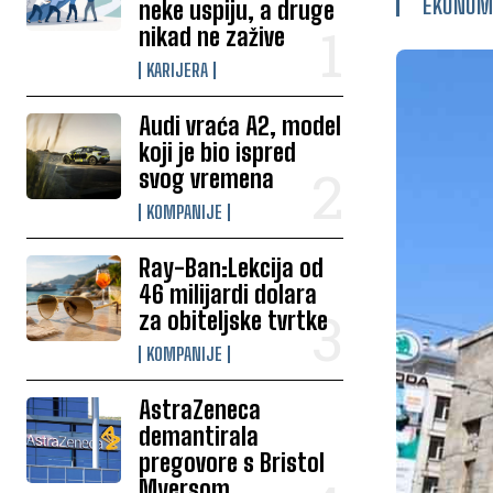
EKONOM
neke uspiju, a druge
nikad ne zažive
KARIJERA
Audi vraća A2, model
koji je bio ispred
svog vremena
KOMPANIJE
Ray-Ban:Lekcija od
46 milijardi dolara
za obiteljske tvrtke
KOMPANIJE
AstraZeneca
demantirala
pregovore s Bristol
Myersom