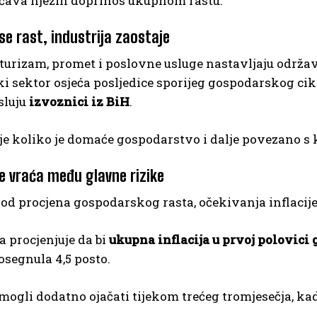
ičava njezin doprinos ukupnom rastu.
se rast, industrija zaostaje
turizam, promet i poslovne usluge nastavljaju održav
ki sektor osjeća posljedice sporijeg gospodarskog cik
sluju
izvoznici iz BiH
.
e koliko je domaće gospodarstvo i dalje povezano s 
se vraća među glavne rizike
 od procjena gospodarskog rasta, očekivanja inflacij
 procjenjuje da bi
ukupna inflacija u prvoj polovici 
dosegnula 4,5 posto.
i mogli dodatno ojačati tijekom trećeg tromjesečja, ka