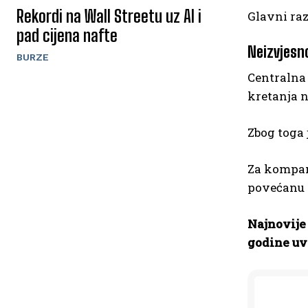
Rekordi na Wall Streetu uz AI i
Glavni raz
pad cijena nafte
Neizvjesn
BURZE
Centralna 
kretanja n
Zbog toga 
Za kompani
povećanu n
Najnovije
godine uve