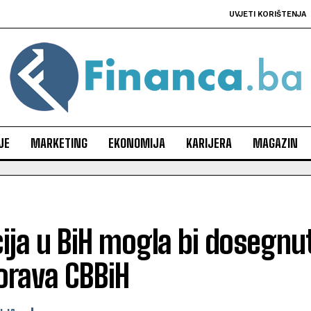
UVJETI KORIŠTENJA
JE
MARKETING
EKONOMIJA
KARIJERA
MAGAZIN
cija u BiH mogla bi dosegnut
orava CBBiH