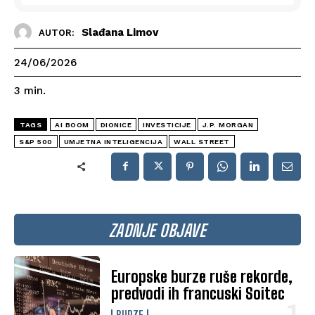
Slađana Limov
AUTOR:
24/06/2026
3
min.
TAGS
AI BOOM
DIONICE
INVESTICIJE
J.P. MORGAN
S&P 500
UMJETNA INTELIGENCIJA
WALL STREET
ZADNJE OBJAVE
Europske burze ruše rekorde,
predvodi ih francuski Soitec
BURZE