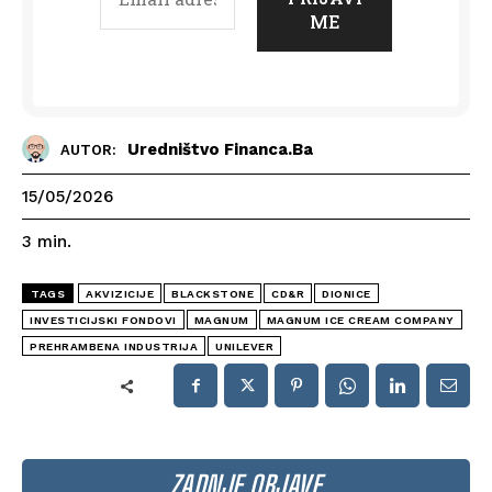
Uredništvo Financa.ba
AUTOR:
15/05/2026
3
min.
TAGS
AKVIZICIJE
BLACKSTONE
CD&R
DIONICE
INVESTICIJSKI FONDOVI
MAGNUM
MAGNUM ICE CREAM COMPANY
PREHRAMBENA INDUSTRIJA
UNILEVER
ZADNJE OBJAVE