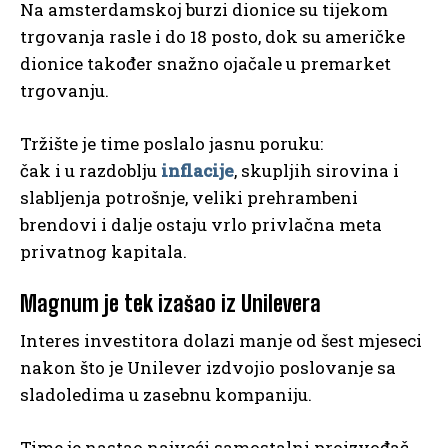
Na amsterdamskoj burzi dionice su tijekom
trgovanja rasle i do 18 posto, dok su američke
dionice također snažno ojačale u premarket
trgovanju.
Tržište je time poslalo jasnu poruku:
čak i u razdoblju
inflacije
, skupljih sirovina i
slabljenja potrošnje, veliki prehrambeni
brendovi i dalje ostaju vrlo privlačna meta
privatnog kapitala.
Magnum je tek izašao iz Unilevera
Interes investitora dolazi manje od šest mjeseci
nakon što je Unilever izdvojio poslovanje sa
sladoledima u zasebnu kompaniju.
Time je nastao najveći samostalni proizvođač