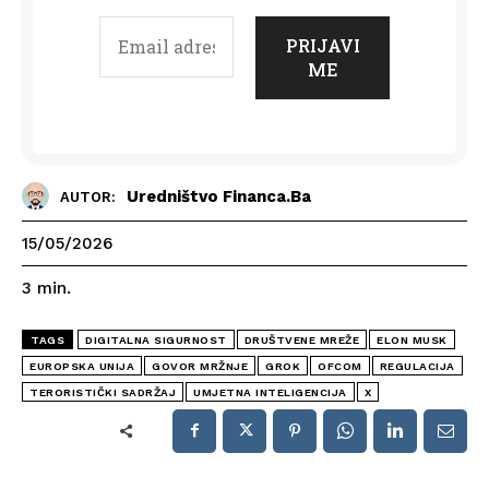
Uredništvo Financa.ba
AUTOR:
15/05/2026
3
min.
TAGS
DIGITALNA SIGURNOST
DRUŠTVENE MREŽE
ELON MUSK
EUROPSKA UNIJA
GOVOR MRŽNJE
GROK
OFCOM
REGULACIJA
TERORISTIČKI SADRŽAJ
UMJETNA INTELIGENCIJA
X