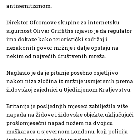
antisemitizmom.
Direktor Ofcomove skupine za internetsku
sigurnost Oliver Griffiths izjavio je da regulator
ima dokaze kako teroristički sadržaj i
nezakoniti govor mržnje i dalje opstaju na
nekim od najvećih društvenih mreža.
Naglasio je da je pitanje posebno osjetljivo
nakon niza zločina iz mržnje usmjerenih prema
židovskoj zajednici u Ujedinjenom Kraljevstvu.
Britanija je posljednjih mjeseci zabilježila više
napada na Židove i židovske objekte, uključujući
prošlomjesečni napad nožem na dvojicu
muškaraca u sjevernom Londonu, koji policija
tretira kao teroristički incident.