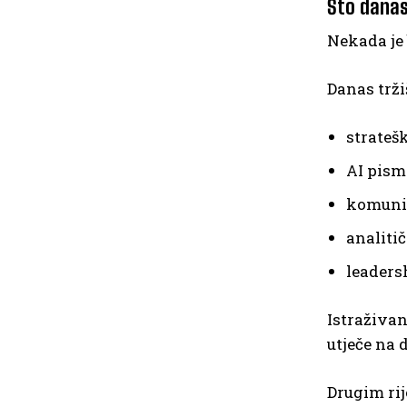
Što danas
Nekada je 
Danas trži
strateš
AI pism
komunik
analiti
leaders
Istraživa
utječe na 
Drugim rij