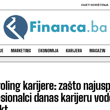
UVJETI KORIŠTENJA
JE
MARKETING
EKONOMIJA
KARIJERA
MAGAZIN
oling karijere: zašto najusp
sionalci danas karijeru vo
kt