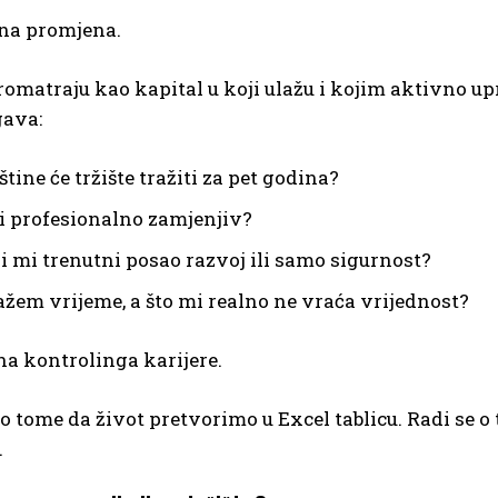
čna promjena.
romatraju kao kapital u koji ulažu i kojim aktivno upr
gava:
štine će tržište tražiti za pet godina?
i profesionalno zamjenjiv?
li mi trenutni posao razvoj ili samo sigurnost?
lažem vrijeme, a što mi realno ne vraća vrijednost?
ina kontrolinga karijere.
 o tome da život pretvorimo u Excel tablicu. Radi se 
.