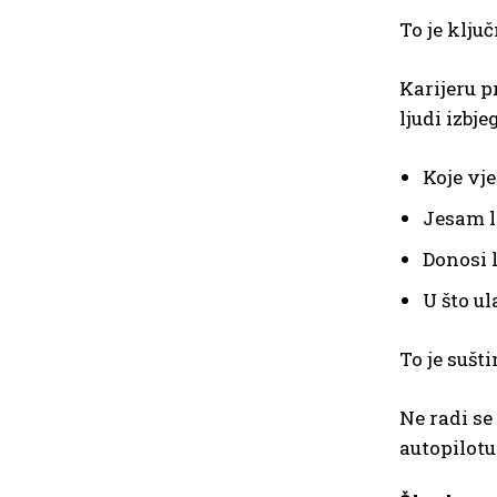
To je klju
Karijeru p
ljudi izbje
Koje vje
Jesam l
Donosi 
U što u
To je sušt
Ne radi se
autopilotu