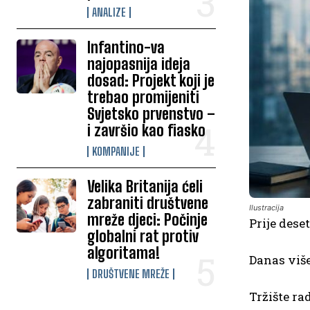
ANALIZE
Infantino-va
najopasnija ideja
dosad: Projekt koji je
trebao promijeniti
Svjetsko prvenstvo –
i završio kao fiasko
KOMPANIJE
Velika Britanija ćeli
zabraniti društvene
Ilustracija
mreže djeci: Počinje
Prije deset
globalni rat protiv
algoritama!
Danas više
DRUŠTVENE MREŽE
Tržište rad