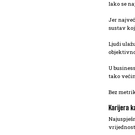
Iako se na
Jer najveć
sustav koj
Ljudi ulaž
objektivno
U business
tako većin
Bez metrik
Karijera k
Najuspješn
vrijednost