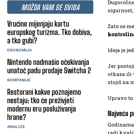
Dugoročne 
MOŽDA VAM SE SVIĐA
sigurnost,
Vrućine mijenjaju kartu
Zato se me
europskog turizma. Tko dobiva,
kontroling
a tko gubi?
Ideja je j
EKONOMIJA
Nintendo nadmašio očekivanja
Jer postoj
unatoč padu prodaje Switcha 2
otkaza ili
KOMPANIJE
stojiš na m
Restorani kakve poznajemo
Upravo tu 
nestaju: tko će preživjeti
modernu eru posluživanja
Najveća p
hrane?
Godinama j
ANALIZE
radi kvali