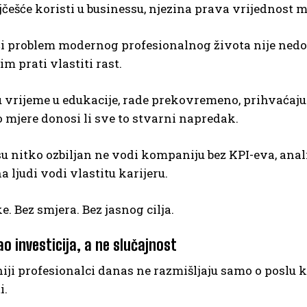
jčešće koristi u businessu, njezina prava vrijednost m
i problem modernog profesionalnog života nije nedos
im prati vlastiti rast.
u vrijeme u edukacije, rade prekovremeno, prihvaćaju n
 mjere donosi li sve to stvarni napredak.
u nitko ozbiljan ne vodi kompaniju bez KPI-eva, anali
a ljudi vodi vlastitu karijeru.
e. Bez smjera. Bez jasnog cilja.
ao investicija, a ne slučajnost
iji profesionalci danas ne razmišljaju samo o poslu koj
i.