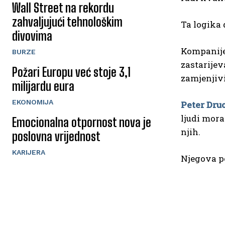
Wall Street na rekordu
zahvaljujući tehnološkim
Ta logika 
divovima
Kompanije 
BURZE
zastarijev
Požari Europu već stoje 3,1
zamjenjivi
milijardu eura
EKONOMIJA
Peter Dru
ljudi mora
Emocionalna otpornost nova je
njih.
poslovna vrijednost
KARIJERA
Njegova p