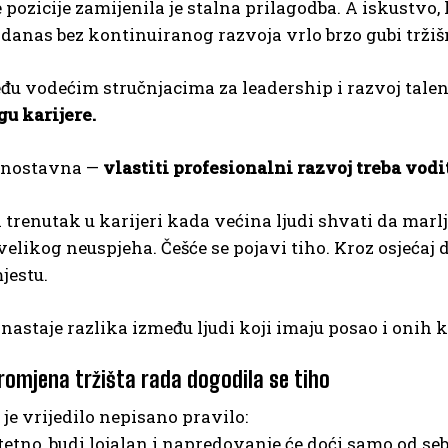
pozicije zamijenila je stalna prilagodba. A iskustvo,
 danas bez kontinuiranog razvoja vrlo brzo gubi tržiš
đu vodećim stručnjacima za leadership i razvoj tale
u karijere.
ednostavna —
vlastiti profesionalni razvoj treba vodi
i trenutak u karijeri kada većina ljudi shvati da marl
 velikog neuspjeha. Češće se pojavi tiho. Kroz osjećaj 
jestu.
nastaje razlika između ljudi koji imaju posao i onih k
romjena tržišta rada dogodila se tiho
e vrijedilo nepisano pravilo:
tetno, budi lojalan i napredovanje će doći samo od seb