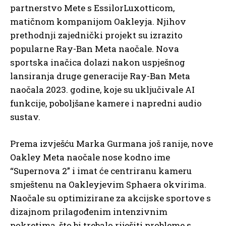
partnerstvo Mete s EssilorLuxotticom,
matičnom kompanijom Oakleyja. Njihov
prethodnji zajednički projekt su izrazito
popularne Ray-Ban Meta naočale. Nova
sportska inačica dolazi nakon uspješnog
lansiranja druge generacije Ray-Ban Meta
naočala 2023. godine, koje su uključivale AI
funkcije, poboljšane kamere i napredni audio
sustav.
Prema izvješću Marka Gurmana još ranije, nove
Oakley Meta naočale nose kodno ime
“Supernova 2” i imat će centriranu kameru
smještenu na Oakleyjevim Sphaera okvirima.
Naočale su optimizirane za akcijske sportove s
dizajnom prilagođenim intenzivnim
pokretima, što bi trebalo riješiti probleme s