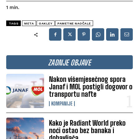
1
min.
TAGS
META
OAKLEY
PAMETNE NAOČALE
ZADNJE OBJAVE
Nakon višemjesečnog spora
Janaf i MOL postigli dogovor o
transportu nafte
KOMPANIJE
Kako je Radiant World preko
noći ostao bez banaka i
dobavljača