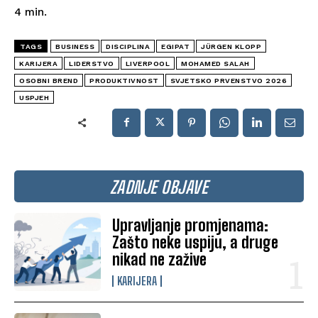
4
min.
TAGS
BUSINESS
DISCIPLINA
EGIPAT
JÜRGEN KLOPP
KARIJERA
LIDERSTVO
LIVERPOOL
MOHAMED SALAH
OSOBNI BREND
PRODUKTIVNOST
SVJETSKO PRVENSTVO 2026
USPJEH
ZADNJE OBJAVE
Upravljanje promjenama:
Zašto neke uspiju, a druge
nikad ne zažive
KARIJERA