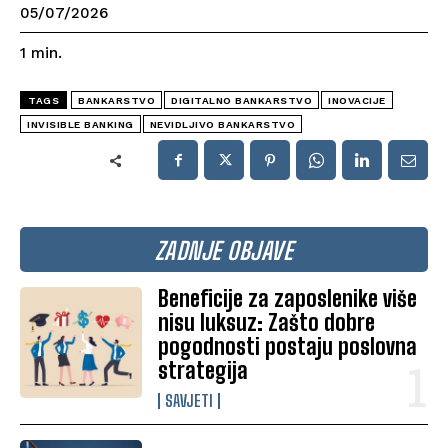
05/07/2026
1
min.
TAGS
BANKARSTVO
DIGITALNO BANKARSTVO
INOVACIJE
INVISIBLE BANKING
NEVIDLJIVO BANKARSTVO
ZADNJE OBJAVE
Beneficije za zaposlenike više
nisu luksuz: Zašto dobre
pogodnosti postaju poslovna
strategija
SAVJETI