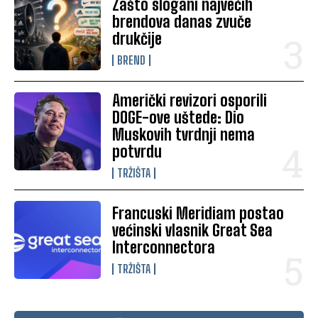
Zašto slogani najvećih
brendova danas zvuče
drukčije
BREND
Američki revizori osporili
DOGE-ove uštede: Dio
Muskovih tvrdnji nema
potvrdu
TRŽIŠTA
Francuski Meridiam postao
većinski vlasnik Great Sea
Interconnectora
TRŽIŠTA