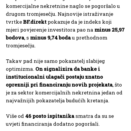
komercijalne nekretnine naglo se pogoršalo u
drugom tromjesečju. Najnovije istraživanje
tvrtke
BF.direkt
pokazuje da je indeks koji
mjeri povjerenje investitora pao na
minus 25,97
bodova
, s
minus 9,74 boda
u prethodnom
tromjesečju.
Takav pad nije samo pokazatelj slabijeg
optimizma.
On signalizira da banke i
institucionalni ulagači postaju znatno
oprezniji pri financiranju novih projekata
, što
je za sektor komercijalnih nekretnina jedan od
najvažnijih pokazatelja budućih kretanja.
Više od
46 posto ispitanika
smatra da su se
uvjeti financiranja dodatno pogoršali.