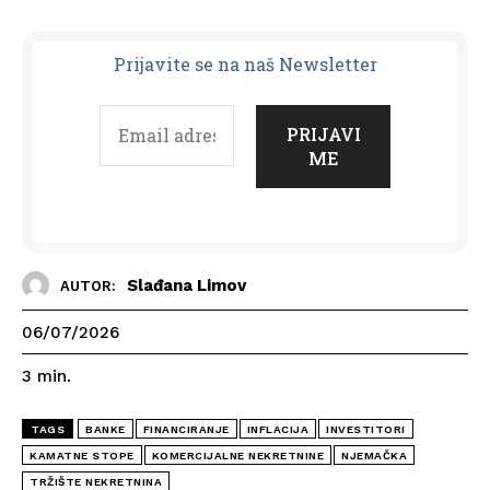
Prijavit
e se na naš Newsletter
Slađana Limov
AUTOR:
06/07/2026
3
min.
TAGS
BANKE
FINANCIRANJE
INFLACIJA
INVESTITORI
KAMATNE STOPE
KOMERCIJALNE NEKRETNINE
NJEMAČKA
TRŽIŠTE NEKRETNINA