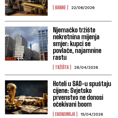
BANKE
22/06/2026
Njemačko tržište
nekretnina mijenja
smjer: kupci se
povlače, najamnine
rastu
TRŽIŠTA
28/04/2026
Hoteli u SAD-u spuštaju
cijene: Svjetsko
prvenstvo ne donosi
očekivani boom
EKONOMIJA
15/04/2026